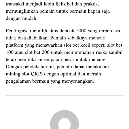
transaksi menjadi lebih fleksibel dan praktis,
memungkinkan pemain untuk bermain kapan saja
dengan mudah.
Pentingnya memilih situs deposit 5000 yang terpercaya
tidak bisa diabaikan. Pemain sebaiknya mencari
platform yang menawarkan slot bet kecil seperti slot bet
100 atau slot bet 200 untuk meminimalisir risiko sambil
tetap memiliki kesempatan besar untuk menang.
Dengan pendekatan ini, pemain dapat melakukan
mining slot QRIS dengan optimal dan meraih
pengalaman bermain yang menyenangkan.