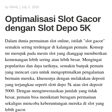
by
RAf4L
|
July 5, 2026
Optimalisasi Slot Gacor
dengan Slot Depo 5K
Dalam dunia permainan slot online, istilah "slot gacor"
semakin sering terdengar di kalangan pemain. Konsep
ini merujuk pada mesin slot yang dianggap memberikan
kemenangan lebih sering atau lebih besar. Mengingat
popularitas dan daya tariknya, semakin banyak pemain
yang mencari cara untuk mengoptimalkan pengalaman
bermain mereka, khususnya dengan melakukan deposit
yang terjangkau seperti slott depo 5k atau slot deposit
5000. Dengan menginvestasikan jumlah yang tidak
besar, pemain bisa menikmati beragam permainan
sekaligus mencoba keberuntungan mereka di slot yang
lebih gacor.