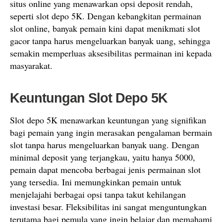
situs online yang menawarkan opsi deposit rendah,
seperti slot depo 5K. Dengan kebangkitan permainan
slot online, banyak pemain kini dapat menikmati slot
gacor tanpa harus mengeluarkan banyak uang, sehingga
semakin memperluas aksesibilitas permainan ini kepada
masyarakat.
Keuntungan Slot Depo 5K
Slot depo 5K menawarkan keuntungan yang signifikan
bagi pemain yang ingin merasakan pengalaman bermain
slot tanpa harus mengeluarkan banyak uang. Dengan
minimal deposit yang terjangkau, yaitu hanya 5000,
pemain dapat mencoba berbagai jenis permainan slot
yang tersedia. Ini memungkinkan pemain untuk
menjelajahi berbagai opsi tanpa takut kehilangan
investasi besar. Fleksibilitas ini sangat menguntungkan
terutama bagi pemula yang ingin belajar dan memahami