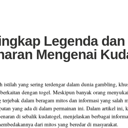
ingkap Legenda dan
naran Mengenai Kud
ah istilah yang sering terdengar dalam dunia gambling, kh
berkaitan dengan togel. Meskipun banyak orang menyukai 
ng terjebak dalam beragam mitos dan informasi yang salah 
atan yang ada di dalam permainan ini. Dalam artikel ini, k
naran di sebalik kudatogel, menjelaskan berbagai informa
embedakannya dari mitos yang beredar di masyarakat.