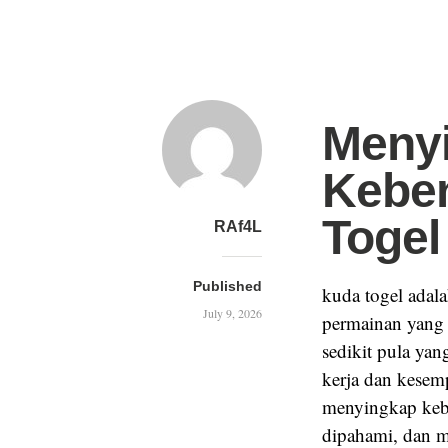
Meny
Kebe
Togel
RAf4L
Published
kuda togel adal
July 9, 2026
permainan yang 
sedikit pula ya
kerja dan kesemp
menyingkap kebe
dipahami, dan m