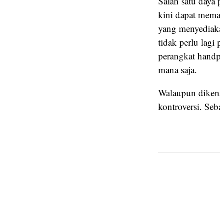
Salah satu daya 
kini dapat mema
yang menyediaka
tidak perlu lag
perangkat handp
mana saja.
Walaupun dikena
kontroversi. Se