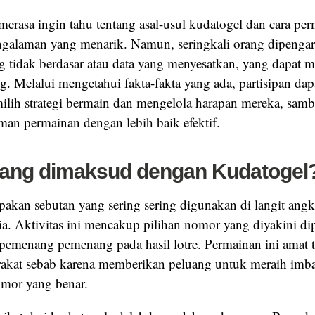
erasa ingin tahu tentang asal-usul kudatogel dan cara per
alaman yang menarik. Namun, seringkali orang dipengar
g tidak berdasar atau data yang menyesatkan, yang dapat
. Melalui mengetahui fakta-fakta yang ada, partisipan dapa
ilih strategi bermain dan mengelola harapan mereka, samb
aman permainan dengan lebih baik efektif.
yang dimaksud dengan Kudatogel
akan sebutan yang sering sering digunakan di langit angka
ia. Aktivitas ini mencakup pilihan nomor yang diyakini di
pemenang pemenang pada hasil lotre. Permainan ini amat t
akat sebab karena memberikan peluang untuk meraih imba
mor yang benar.