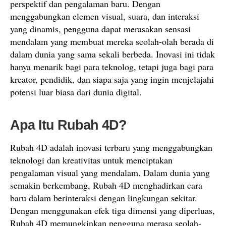
perspektif dan pengalaman baru. Dengan
menggabungkan elemen visual, suara, dan interaksi
yang dinamis, pengguna dapat merasakan sensasi
mendalam yang membuat mereka seolah-olah berada di
dalam dunia yang sama sekali berbeda. Inovasi ini tidak
hanya menarik bagi para teknolog, tetapi juga bagi para
kreator, pendidik, dan siapa saja yang ingin menjelajahi
potensi luar biasa dari dunia digital.
Apa Itu Rubah 4D?
Rubah 4D adalah inovasi terbaru yang menggabungkan
teknologi dan kreativitas untuk menciptakan
pengalaman visual yang mendalam. Dalam dunia yang
semakin berkembang, Rubah 4D menghadirkan cara
baru dalam berinteraksi dengan lingkungan sekitar.
Dengan menggunakan efek tiga dimensi yang diperluas,
Rubah 4D memungkinkan pengguna merasa seolah-