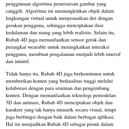
penggunaan algoritma pemrosesan gambar yang
canggih. Algoritma ini memungkinkan objek dalam
lingkungan virtual untuk menyesuaikan diri dengan
gerakan pengguna, sehingga menciptakan ilusi
kedalaman dan ruang yang lebih realistis. Selain itu,
Rubah 4D juga memanfaatkan sensor gerak dan
perangkat wearable untuk meningkatkan interaksi
pengguna, membuat pengalaman menjadi lebih imersif
dan intuitif.
Tidak hanya itu, Rubah 4D juga berkomitmen untuk
memberikan konten yang berkualitas tinggi melalui
kolaborasi dengan para seniman dan pengembang
konten. Dengan memanfaatkan teknologi pemodelan
3D dan animasi, Rubah 4D menciptakan objek dan
karakter yang tak hanya menarik secara visual, tetapi
juga berfungsi dengan baik dalam berbagai aplikasi.
Hal ini menjadikan Rubah 4D sebagai pionir dalam