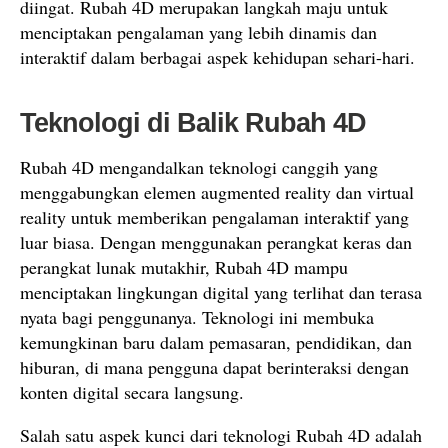
diingat. Rubah 4D merupakan langkah maju untuk
menciptakan pengalaman yang lebih dinamis dan
interaktif dalam berbagai aspek kehidupan sehari-hari.
Teknologi di Balik Rubah 4D
Rubah 4D mengandalkan teknologi canggih yang
menggabungkan elemen augmented reality dan virtual
reality untuk memberikan pengalaman interaktif yang
luar biasa. Dengan menggunakan perangkat keras dan
perangkat lunak mutakhir, Rubah 4D mampu
menciptakan lingkungan digital yang terlihat dan terasa
nyata bagi penggunanya. Teknologi ini membuka
kemungkinan baru dalam pemasaran, pendidikan, dan
hiburan, di mana pengguna dapat berinteraksi dengan
konten digital secara langsung.
Salah satu aspek kunci dari teknologi Rubah 4D adalah