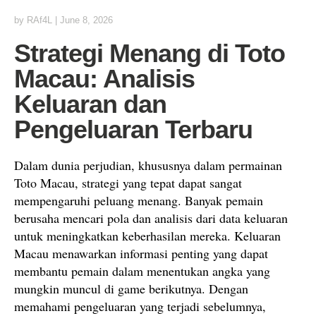
by
RAf4L
|
June 8, 2026
Strategi Menang di Toto
Macau: Analisis
Keluaran dan
Pengeluaran Terbaru
Dalam dunia perjudian, khususnya dalam permainan
Toto Macau, strategi yang tepat dapat sangat
mempengaruhi peluang menang. Banyak pemain
berusaha mencari pola dan analisis dari data keluaran
untuk meningkatkan keberhasilan mereka. Keluaran
Macau menawarkan informasi penting yang dapat
membantu pemain dalam menentukan angka yang
mungkin muncul di game berikutnya. Dengan
memahami pengeluaran yang terjadi sebelumnya,