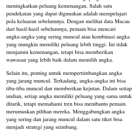
meningkatkan peluang kemenangan. Salah satu
pendekatan yang dapat digunakan adalah mempelajari
pola keluaran sebelumnya. Dengan melihat data Macau
dari hasil-hasil sebelumnya, pemain bisa mencari
angka-angka yang sering muncul atau kombinasi angka
yang mungkin memiliki peluang lebih tinggi. Ini tidak
menjamin kemenangan, tetapi bisa memberikan
wawasan yang lebih baik dalam memilih angka.
Selain itu, penting untuk mempertimbangkan angka
yang jarang muncul. Terkadang, angka-angka ini bisa
tiba-tiba muncul dan memberikan kejutan. Dalam setiap
undian, setiap angka memiliki peluang yang sama untuk
ditarik, tetapi memahami tren bisa membantu pemain
merumuskan pilihan mereka. Menggabungkan angka
yang sering dan jarang muncul dalam satu tiket bisa
menjadi strategi yang seimbang.