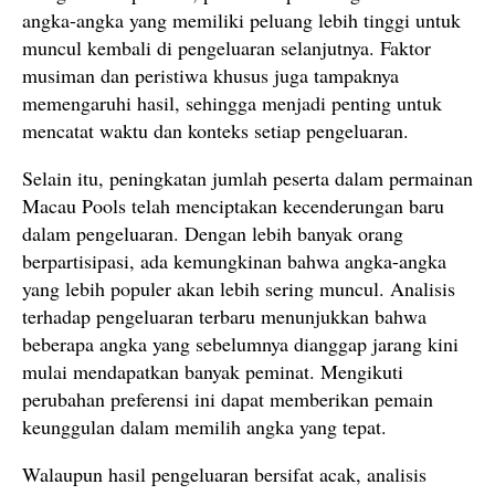
angka-angka yang memiliki peluang lebih tinggi untuk
muncul kembali di pengeluaran selanjutnya. Faktor
musiman dan peristiwa khusus juga tampaknya
memengaruhi hasil, sehingga menjadi penting untuk
mencatat waktu dan konteks setiap pengeluaran.
Selain itu, peningkatan jumlah peserta dalam permainan
Macau Pools telah menciptakan kecenderungan baru
dalam pengeluaran. Dengan lebih banyak orang
berpartisipasi, ada kemungkinan bahwa angka-angka
yang lebih populer akan lebih sering muncul. Analisis
terhadap pengeluaran terbaru menunjukkan bahwa
beberapa angka yang sebelumnya dianggap jarang kini
mulai mendapatkan banyak peminat. Mengikuti
perubahan preferensi ini dapat memberikan pemain
keunggulan dalam memilih angka yang tepat.
Walaupun hasil pengeluaran bersifat acak, analisis