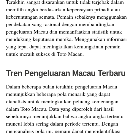
Terakhir, sangat disarankan untuk tidak terjebak dalam
memilih angka berdasarkan kepercayaan pribadi atau
keberuntungan semata. Pemain sebaiknya menggunakan
pendekatan yang rasional dengan membandingkan
pengeluaran Macau dan memanfaatkan statistik untuk
mendukung keputusan mereka. Menggunakan informasi
yang tepat dapat meningkatkan kemungkinan pemain
untuk meraih sukses di Toto Macau.
Tren Pengeluaran Macau Terbaru
Dalam beberapa bulan terakhir, pengeluaran Macau
menunjukkan beberapa pola menarik yang dapat
dianalisis untuk meningkatkan peluang kemenangan
dalam Toto Macau. Data yang diperoleh dari hasil
sebelumnya menunjukkan bahwa angka-angka tertentu
muncul lebih sering dalam periode tertentu. Dengan
menganalisis pola ini, pemain dapat mengidentifikasi