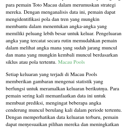
para pemain Toto Macau dalam merumuskan strategi
mereka. Dengan menganalisis data ini, pemain dapat
mengidentifikasi pola dan tren yang mungkin
membantu dalam menentukan angka-angka yang
memiliki peluang lebih besar untuk keluar. Pengeluaran
angka yang tercatat secara rutin memudahkan pemain
dalam melihat angka mana yang sudah jarang muncul
dan mana yang mungkin kembali muncul berdasarkan
siklus atau pola tertentu.
Macau Pools
Setiap keluaran yang terjadi di Macau Pools
memberikan gambaran mengenai statistik yang
berfungsi untuk meramalkan keluaran berikutnya. Para
pemain sering kali memanfaatkan data ini untuk
membuat prediksi, mengingat beberapa angka
cenderung muncul berulang kali dalam periode tertentu.
Dengan memperhatikan data keluaran terbaru, pemain
dapat menyesuaikan pilihan mereka dan meningkatkan