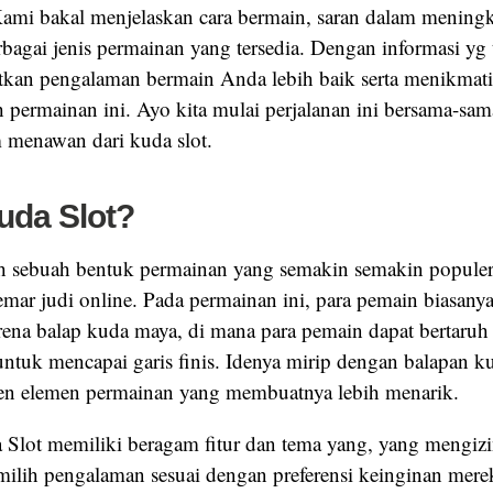
Kami bakal menjelaskan cara bermain, saran dalam mening
bagai jenis permainan yang tersedia. Dengan informasi yg
kan pengalaman bermain Anda lebih baik serta menikmat
h permainan ini. Ayo kita mulai perjalanan ini bersama-sam
m menawan dari kuda slot.
uda Slot?
h sebuah bentuk permainan yang semakin semakin populer 
mar judi online. Pada permainan ini, para pemain biasany
rena balap kuda maya, di mana para pemain dapat bertaru
ntuk mencapai garis finis. Idenya mirip dengan balapan kud
en elemen permainan yang membuatnya lebih menarik.
Slot memiliki beragam fitur dan tema yang, yang mengiz
ilih pengalaman sesuai dengan preferensi keinginan mere