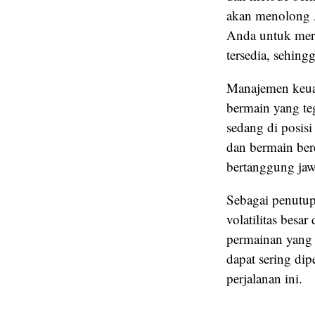
akan menolong 
Anda untuk mera
tersedia, sehin
Manajemen keuan
bermain yang te
sedang di posis
dan bermain ber
bertanggung ja
Sebagai penutup
volatilitas besar
permainan yang m
dapat sering dip
perjalanan ini.