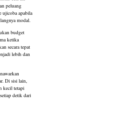
an peluang
 ujicoba apabila
ilangnya modal.
tukan budget
ama ketika
an secara tepat
jadi lebih dan
menawarkan
. Di sisi lain,
 kecil tetapi
etiap detik dari