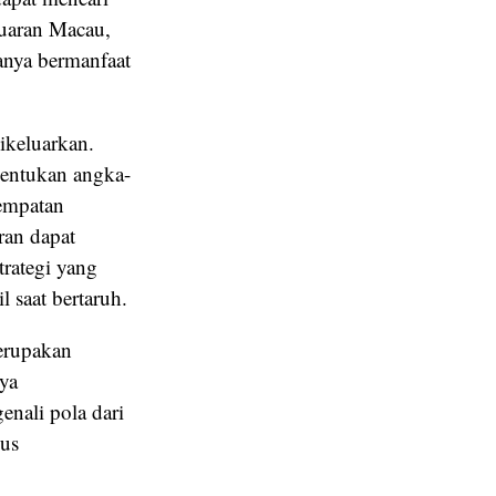
luaran Macau,
anya bermanfaat
ikeluarkan.
entukan angka-
empatan
ran dapat
rategi yang
 saat bertaruh.
merupakan
nya
enali pola dari
gus