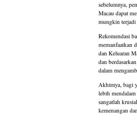
sebelumnya, pem
Macau dapat mem
mungkin terjadi
Rekomendasi bag
memanfaatkan da
dan Keluaran Ma
dan berdasarkan 
dalam mengambi
Akhirnya, bagi y
lebih mendalam 
sangatlah krusi
kemenangan dan 