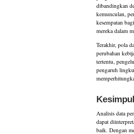
dibandingkan de
kemunculan, pem
kesempatan bagi
mereka dalam m
Terakhir, pola d
perubahan kebija
tertentu, peng
pengaruh lingkun
memperhitungka
Kesimpul
Analisis data p
dapat diinterpr
baik. Dengan me