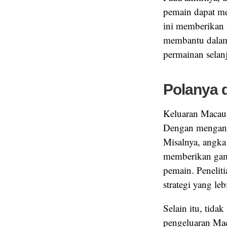
pemain dapat me
ini memberikan 
membantu dalam
permainan selanj
Polanya 
Keluaran Macau
Dengan menganali
Misalnya, angka 
memberikan gamb
pemain. Penelit
strategi yang le
Selain itu, tid
pengeluaran Mac