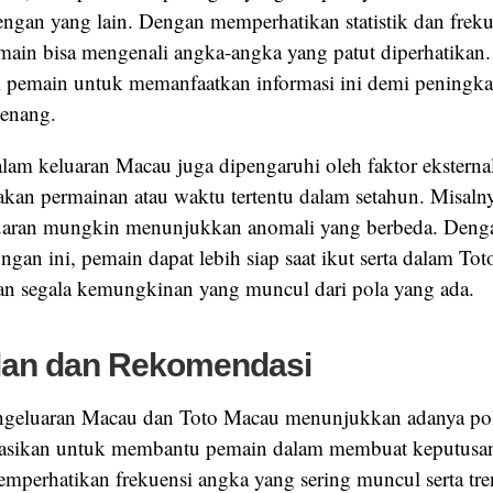
ngan yang lain. Dengan memperhatikan statistik dan freku
ain bisa mengenali angka-angka yang patut diperhatikan
 pemain untuk memanfaatkan informasi ini demi peningka
enang.
alam keluaran Macau juga dipengaruhi oleh faktor eksternal
kan permainan atau waktu tertentu dalam setahun. Misalnya
eluaran mungkin menunjukkan anomali yang berbeda. De
gan ini, pemain dapat lebih siap saat ikut serta dalam To
n segala kemungkinan yang muncul dari pola yang ada.
an dan Rekomendasi
engeluaran Macau dan Toto Macau menunjukkan adanya pol
etasikan untuk membantu pemain dalam membuat keputusan
mperhatikan frekuensi angka yang sering muncul serta tren