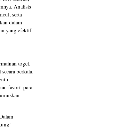
mnya. Analisis
cul, serta
kan dalam
an yang efektif.
mainan togel.
 secara berkala.
entu,
n favorit para
erumuskan
 Dalam
tung"