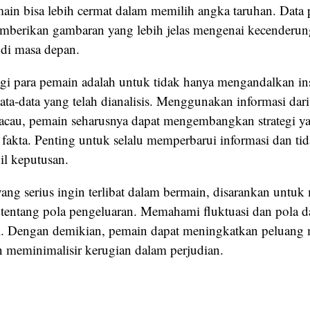
ain bisa lebih cermat dalam memilih angka taruhan. Data
berikan gambaran yang lebih jelas mengenai kecenderung
 di masa depan.
i para pemain adalah untuk tidak hanya mengandalkan inst
ta-data yang telah dianalisis. Menggunakan informasi dar
cau, pemain seharusnya dapat mengembangkan strategi yan
fakta. Penting untuk selalu memperbarui informasi dan ti
l keputusan.
ang serius ingin terlibat dalam bermain, disarankan untuk
tentang pola pengeluaran. Memahami fluktuasi dan pola dar
al. Dengan demikian, pemain dapat meningkatkan peluang 
meminimalisir kerugian dalam perjudian.