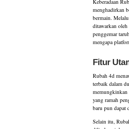
Keberadaan Ruba
menghadirkan b
bermain. Melalui
ditawarkan oleh
penggemar taruh
mengapa platform
Fitur Ut
Rubah 4d menawa
terbaik dalam du
memungkinkan p
yang ramah peng
baru pun dapat
Selain itu, Rub