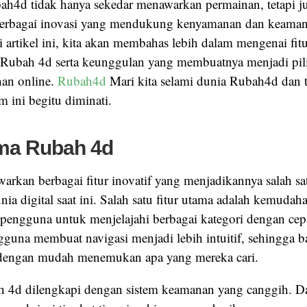
h4d tidak hanya sekedar menawarkan permainan, tetapi j
erbagai inovasi yang mendukung kenyamanan dan keama
 artikel ini, kita akan membahas lebih dalam mengenai fitu
 Rubah 4d serta keunggulan yang membuatnya menjadi pil
an online.
Rubah4d
Mari kita selami dunia Rubah4d dan
 ini begitu diminati.
ama Rubah 4d
rkan berbagai fitur inovatif yang menjadikannya salah sat
nia digital saat ini. Salah satu fitur utama adalah kemudah
engguna untuk menjelajahi berbagai kategori dengan cep
guna membuat navigasi menjadi lebih intuitif, sehingga
 dengan mudah menemukan apa yang mereka cari.
ah 4d dilengkapi dengan sistem keamanan yang canggih. 