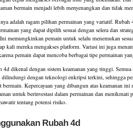
aman bermain menjadi lebih menyenangkan dan tidak m
nya adalah ragam pilihan permainan yang variatif. Rubah
ermainan yang dapat dipilih sesuai dengan selera dan strate
 Ini memungkinkan pemain untuk selalu menemukan sesua
iap kali mereka mengakses platform. Variasi ini juga men
arena pemain dapat mencoba berbagai tipe permainan yan
ah 4d dikenal dengan sistem keamanan yang tinggi. Semua 
 dilindungi dengan teknologi enkripsi terkini, sehingga p
t bermain. Kepercayaan yang dibangun atas keamanan ini
aman untuk berinvestasi dalam permainan dan menikmati 
awatir tentang potensi risiko.
nggunakan Rubah 4d