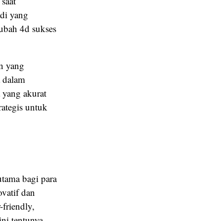
 saat
adi yang
ubah 4d sukses
an yang
a dalam
 yang akurat
ategis untuk
tama bagi para
vatif dan
friendly,
ini tentunya