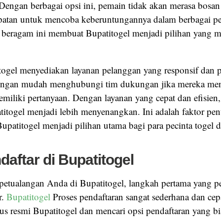
Dengan berbagai opsi ini, pemain tidak akan merasa bosan 
patan untuk mencoba keberuntungannya dalam berbagai p
beragam ini membuat Bupatitogel menjadi pilihan yang m
itogel menyediakan layanan pelanggan yang responsif dan p
engan mudah menghubungi tim dukungan jika mereka me
memiliki pertanyaan. Dengan layanan yang cepat dan efisie
titogel menjadi lebih menyenangkan. Ini adalah faktor pen
atitogel menjadi pilihan utama bagi para pecinta togel d
aftar di Bupatitogel
etualangan Anda di Bupatitogel, langkah pertama yang pe
r.
Bupatitogel
Proses pendaftaran sangat sederhana dan ce
s resmi Bupatitogel dan mencari opsi pendaftaran yang bia