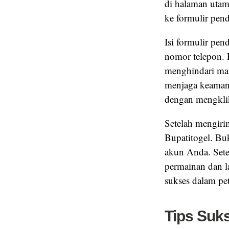
di halaman utam
ke formulir pend
Isi formulir pen
nomor telepon. 
menghindari masa
menjaga keamana
dengan mengklik
Setelah mengiri
Bupatitogel. Bu
akun Anda. Sete
permainan dan l
sukses dalam pe
Tips Suks