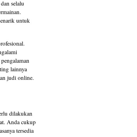
dan selalu
ermainan.
enarik untuk
rofesional.
ngalami
n, pengalaman
ting lainnya
an judi online.
rlu dilakukan
pat. Anda cukup
sanya tersedia