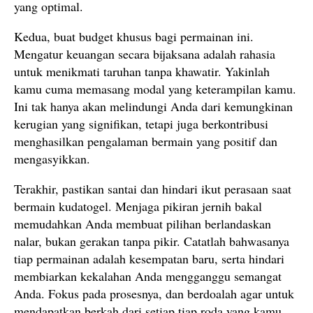
yang optimal.
Kedua, buat budget khusus bagi permainan ini.
Mengatur keuangan secara bijaksana adalah rahasia
untuk menikmati taruhan tanpa khawatir. Yakinlah
kamu cuma memasang modal yang keterampilan kamu.
Ini tak hanya akan melindungi Anda dari kemungkinan
kerugian yang signifikan, tetapi juga berkontribusi
menghasilkan pengalaman bermain yang positif dan
mengasyikkan.
Terakhir, pastikan santai dan hindari ikut perasaan saat
bermain kudatogel. Menjaga pikiran jernih bakal
memudahkan Anda membuat pilihan berlandaskan
nalar, bukan gerakan tanpa pikir. Catatlah bahwasanya
tiap permainan adalah kesempatan baru, serta hindari
membiarkan kekalahan Anda mengganggu semangat
Anda. Fokus pada prosesnya, dan berdoalah agar untuk
mendapatkan berkah dari setiap tiap roda yang kamu