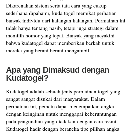
Dikarenakan sistem serta tata cara yang cukup
sederhana dipahami, kuda togel memikat perhatian
banyak individu dari kalangan kalangan. Permainan ini
tidak hanya tentang nasib, tetapi juga strategi dalam
memilih nomor yang tepat. Banyak yang meyakini
bahwa kudatogel dapat memberikan berkah untuk
mereka yang berani berani mengambil.
Apa yang Dimaksud dengan
Kudatogel?
Kudatogel adalah sebuah jenis permainan togel yang
sangat sangat disukai dari masyarakat. Dalam
permainan ini, pemain dapat menempatkan angka
dengan keinginan untuk menggapai keberuntungan
pada pengundian yang diadakan dengan cara resmi.
Kudatogel hadir dengan beraneka tipe pilihan angka