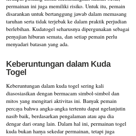
permainan ini juga memiliki risiko. Untuk itu, pemain
disarankan untuk bertanggung jawab dalam memasang
taruhan serta tidak terjebak ke dalam praktik perjudian
berlebihan. Kudatogel seharusnya dipergunakan sebagai
penyajian hiburan semata, dan setiap pemain perlu
menyadari batasan yang ada.
Keberuntungan dalam Kuda
Togel
Keberuntungan dalam kuda togel sering kali
diasosiasikan dengan bermacam simbol-simbol dan
mitos yang mengitari aktivitas ini. Banyak pemain
percaya bahwa angka-angka tertentu dapat ngelanjutin
nasib baik, berdasarkan pengalaman atau apa dia
dengar dari orang lain. Dalam hal ini, permainan togel
kuda bukan hanya sekedar permainan, tetapi juga