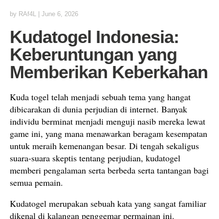
by
RAf4L
|
June 6, 2026
Kudatogel Indonesia:
Keberuntungan yang
Memberikan Keberkahan
Kuda togel telah menjadi sebuah tema yang hangat
dibicarakan di dunia perjudian di internet. Banyak
individu berminat menjadi menguji nasib mereka lewat
game ini, yang mana menawarkan beragam kesempatan
untuk meraih kemenangan besar. Di tengah sekaligus
suara-suara skeptis tentang perjudian, kudatogel
memberi pengalaman serta berbeda serta tantangan bagi
semua pemain.
Kudatogel merupakan sebuah kata yang sangat familiar
dikenal di kalangan penggemar permainan ini.