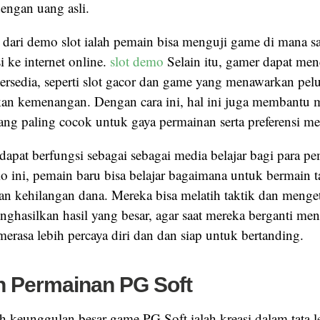
engan uang asli.
 dari demo slot ialah pemain bisa menguji game di mana s
 ke internet online.
slot demo
Selain itu, gamer dapat m
tersedia, seperti slot gacor dan game yang menawarkan pel
n kemenangan. Dengan cara ini, hal ini juga membantu 
ng paling cocok untuk gaya permainan serta preferensi me
apat berfungsi sebagai sebagai media belajar bagi para pe
 ini, pemain baru bisa belajar bagaimana untuk bermain 
an kehilangan dana. Mereka bisa melatih taktik dan menge
ghasilkan hasil yang besar, agar saat mereka berganti me
rasa lebih percaya diri dan dan siap untuk bertanding.
n Permainan PG Soft
h keunggulan besar game PG Soft ialah kreasi dalam tata le