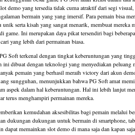
lot demo yang tersedia tidak cuma atraktif dari segi visual, 
alaman bermain yang yang imersif. Para pemain bisa mer
u unik serta kisah yang sangat menarik, membuat mereka m
 di game. Ini merupakan daya pikat tersendiri bagi beberap
ari yang lebih dari permainan biasa.
PG Soft terkenal dengan tingkat keberuntungan yang tinggi
n ini dibuat dengan teknologi yang menyediakan peluang
anyak pemain yang berhasil meraih victory dari akun de
uang sungguhan, menunjukkan bahwa PG Soft amat memi
m aspek dalam hal keberuntungan. Hal ini lebih lanjut 
ar terus menghampiri permainan mereka.
emberikan kemudahan aksesibilitas bagi pemain melalui 
an dukungan dukungan untuk bermain di smartphone, tabl
n dapat memainkan slot demo di mana saja dan kapan saja.