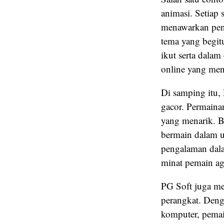
animasi. Setiap s
menawarkan peng
tema yang begit
ikut serta dalam
online yang menc
Di samping itu, 
gacor. Permaina
yang menarik. B
bermain dalam 
pengalaman dala
minat pemain ag
PG Soft juga m
perangkat. Deng
komputer, pemai