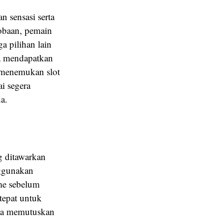
 sensasi serta
obaan, pemain
a pilihan lain
ra mendapatkan
a menemukan slot
i segera
a.
g ditawarkan
ggunakan
me sebelum
tepat untuk
ka memutuskan