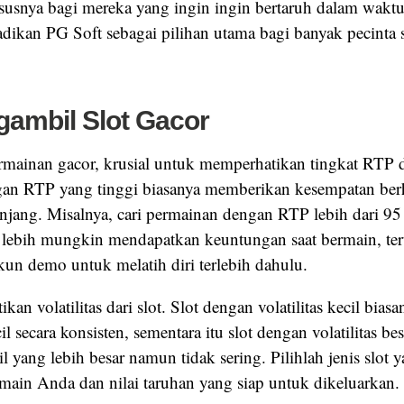
susnya bagi mereka yang ingin ingin bertaruh dalam waktu
ikan PG Soft sebagai pilihan utama bagi banyak pecinta s
gambil Slot Gacor
rmainan gacor, krusial untuk memperhatikan tingkat RTP 
ngan RTP yang tinggi biasanya memberikan kesempatan berh
njang. Misalnya, cari permainan dengan RTP lebih dari 95
lebih mungkin mendapatkan keuntungan saat bermain, ter
n demo untuk melatih diri terlebih dahulu.
tikan volatilitas dari slot. Slot dengan volatilitas kecil bi
 secara konsisten, sementara itu slot dengan volatilitas be
 yang lebih besar namun tidak sering. Pilihlah jenis slot y
main Anda dan nilai taruhan yang siap untuk dikeluarkan.