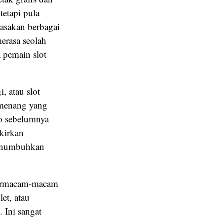
tetapi pula
asakan berbagai
erasa seolah
a pemain slot
, atau slot
 menang yang
mo sebelumnya
kirkan
menumbuhkan
bermacam-macam
et, atau
 Ini sangat