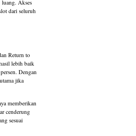
 luang. Akses
lot dari seluruh
dan Return to
asil lebih baik
 persen. Dengan
utama jika
asanya memberikan
sar cenderung
ang sesuai