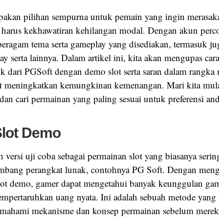
akan pilihan sempurna untuk pemain yang ingin merasakan
a harus kekhawatiran kehilangan modal. Dengan akun perc
eragam tema serta gameplay yang disediakan, termasuk jug
ay serta lainnya. Dalam artikel ini, kita akan mengupas ca
ik dari PGSoft dengan demo slot serta saran dalam rangk
t meningkatkan kemungkinan kemenangan. Mari kita mula
 dan cari permainan yang paling sesuai untuk preferensi and
Slot Demo
 versi uji coba sebagai permainan slot yang biasanya serin
embang perangkat lunak, contohnya PG Soft. Dengan men
ot demo, gamer dapat mengetahui banyak keunggulan ga
mpertaruhkan uang nyata. Ini adalah sebuah metode yang 
mahami mekanisme dan konsep permainan sebelum mere