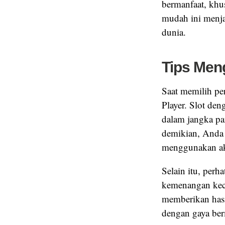
bermanfaat, khu
mudah ini menjad
dunia.
Tips Men
Saat memilih pe
Player. Slot de
dalam jangka pa
demikian, Anda 
menggunakan aku
Selain itu, perha
kemenangan kecil
memberikan hasil
dengan gaya ber