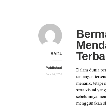
Berma
Mend
Terba
RAf4L
Published
Dalam dunia per
June 16, 2026
tantangan terse
menarik, tetapi 
serta visual ya
sebelumnya mene
menggunakan slo