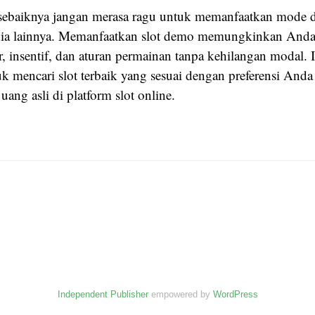
 sebaiknya jangan merasa ragu untuk memanfaatkan mode 
edia lainnya. Memanfaatkan slot demo memungkinkan And
r, insentif, dan aturan permainan tanpa kehilangan modal. I
uk mencari slot terbaik yang sesuai dengan preferensi And
ang asli di platform slot online.
Independent Publisher
empowered by
WordPress