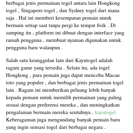
berbagai jenis permainan togel antara lain Hongkong
togel , Singapore togel , dan Sydney togel dari mana
saja . Hal ini memberi kesempatan pemain untuk
bermain setiap saat tanpa pergi ke tempat fisik . Di
samping itu , platform ini dibuat dengan interface yang
ramah pengguna , membuat nyaman digunakan untuk
pengguna baru walaupun .
Salah satu keunggulan lain dari Kayutogel adalah
ragam game yang tersedia . Selain itu, ada togel
Hongkong , para pemain juga dapat mencoba Macau
toto yang populer , dan berbagai jenis permainan togel
lain . Ragam ini memberikan peluang lebih banyak
kepada pemain untuk memilih permainan yang paling
sesuai dengan preferensi mereka , dan meningkatkan
pengalaman bermain mereka seutuhnya .
kayutogel
Keberagaman juga mengundang banyak pemain baru
yang ingin sensasi togel dari berbagai negara .