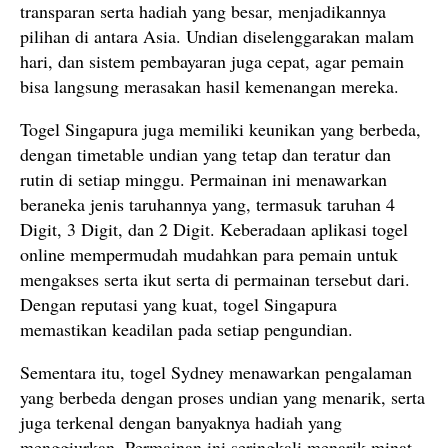
transparan serta hadiah yang besar, menjadikannya
pilihan di antara Asia. Undian diselenggarakan malam
hari, dan sistem pembayaran juga cepat, agar pemain
bisa langsung merasakan hasil kemenangan mereka.
Togel Singapura juga memiliki keunikan yang berbeda,
dengan timetable undian yang tetap dan teratur dan
rutin di setiap minggu. Permainan ini menawarkan
beraneka jenis taruhannya yang, termasuk taruhan 4
Digit, 3 Digit, dan 2 Digit. Keberadaan aplikasi togel
online mempermudah mudahkan para pemain untuk
mengakses serta ikut serta di permainan tersebut dari.
Dengan reputasi yang kuat, togel Singapura
memastikan keadilan pada setiap pengundian.
Sementara itu, togel Sydney menawarkan pengalaman
yang berbeda dengan proses undian yang menarik, serta
juga terkenal dengan banyaknya hadiah yang
menggiurkan. Permainan ini seringkali menarik minat