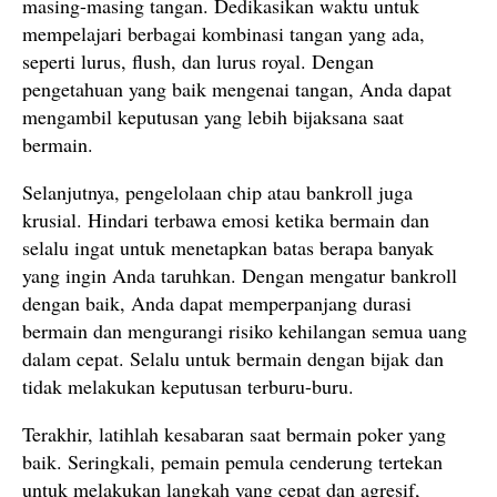
masing-masing tangan. Dedikasikan waktu untuk
mempelajari berbagai kombinasi tangan yang ada,
seperti lurus, flush, dan lurus royal. Dengan
pengetahuan yang baik mengenai tangan, Anda dapat
mengambil keputusan yang lebih bijaksana saat
bermain.
Selanjutnya, pengelolaan chip atau bankroll juga
krusial. Hindari terbawa emosi ketika bermain dan
selalu ingat untuk menetapkan batas berapa banyak
yang ingin Anda taruhkan. Dengan mengatur bankroll
dengan baik, Anda dapat memperpanjang durasi
bermain dan mengurangi risiko kehilangan semua uang
dalam cepat. Selalu untuk bermain dengan bijak dan
tidak melakukan keputusan terburu-buru.
Terakhir, latihlah kesabaran saat bermain poker yang
baik. Seringkali, pemain pemula cenderung tertekan
untuk melakukan langkah yang cepat dan agresif,