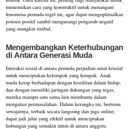
menemukan cara yang konstruktif untuk menangani
fenomena pemuda togel ini, agar dapat mengoptimalkan
potensi positif sambil mengurangi pengaruh negatif
yang mungkin timbul.
Mengembangkan Keterhubungan
di Antara Generasi Muda
Interaksi sosial di antara pemuda perjudian amat krusial
untuk menciptakan kelompok yang kompak. Anak
muda kerap berhadapan dengan kesulitan dalam hidup,
dan dengan memiliki jaringan dukungan yang tegas,
mereka mampu satu sama lain membantu dalam
mengatasi permasalahan. Dalam kerangka ini, bertemu
sewajarnya, terbaik secara langsung dan juga online,
dapat jadi jalur yang efektif untuk menciptakan
hubungan yang semakin intim di antara anggota