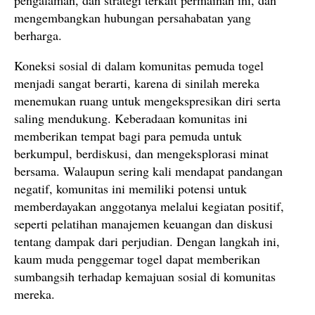
pengalaman, dan strategi terkait permainan ini, dan
mengembangkan hubungan persahabatan yang
berharga.
Koneksi sosial di dalam komunitas pemuda togel
menjadi sangat berarti, karena di sinilah mereka
menemukan ruang untuk mengekspresikan diri serta
saling mendukung. Keberadaan komunitas ini
memberikan tempat bagi para pemuda untuk
berkumpul, berdiskusi, dan mengeksplorasi minat
bersama. Walaupun sering kali mendapat pandangan
negatif, komunitas ini memiliki potensi untuk
memberdayakan anggotanya melalui kegiatan positif,
seperti pelatihan manajemen keuangan dan diskusi
tentang dampak dari perjudian. Dengan langkah ini,
kaum muda penggemar togel dapat memberikan
sumbangsih terhadap kemajuan sosial di komunitas
mereka.