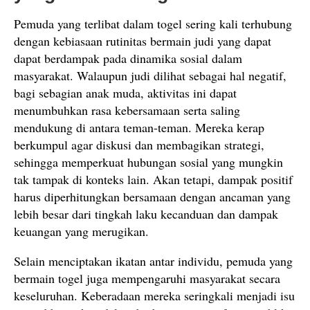
Pemuda yang terlibat dalam togel sering kali terhubung
dengan kebiasaan rutinitas bermain judi yang dapat
dapat berdampak pada dinamika sosial dalam
masyarakat. Walaupun judi dilihat sebagai hal negatif,
bagi sebagian anak muda, aktivitas ini dapat
menumbuhkan rasa kebersamaan serta saling
mendukung di antara teman-teman. Mereka kerap
berkumpul agar diskusi dan membagikan strategi,
sehingga memperkuat hubungan sosial yang mungkin
tak tampak di konteks lain. Akan tetapi, dampak positif
harus diperhitungkan bersamaan dengan ancaman yang
lebih besar dari tingkah laku kecanduan dan dampak
keuangan yang merugikan.
Selain menciptakan ikatan antar individu, pemuda yang
bermain togel juga mempengaruhi masyarakat secara
keseluruhan. Keberadaan mereka seringkali menjadi isu