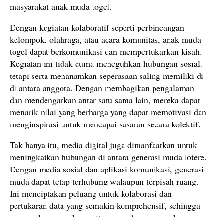
masyarakat anak muda togel.
Dengan kegiatan kolaboratif seperti perbincangan
kelompok, olahraga, atau acara komunitas, anak muda
togel dapat berkomunikasi dan mempertukarkan kisah.
Kegiatan ini tidak cuma meneguhkan hubungan sosial,
tetapi serta menanamkan seperasaan saling memiliki di
di antara anggota. Dengan membagikan pengalaman
dan mendengarkan antar satu sama lain, mereka dapat
menarik nilai yang berharga yang dapat memotivasi dan
menginspirasi untuk mencapai sasaran secara kolektif.
Tak hanya itu, media digital juga dimanfaatkan untuk
meningkatkan hubungan di antara generasi muda lotere.
Dengan media sosial dan aplikasi komunikasi, generasi
muda dapat tetap terhubung walaupun terpisah ruang.
Ini menciptakan peluang untuk kolaborasi dan
pertukaran data yang semakin komprehensif, sehingga