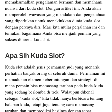
memaksimalkan pengalaman bermain dan memahami
nuansa dari kuda slot. Dengan artikel ini, Anda akan
memperoleh wawasan yang mendalam dan pengetahuan
yang diperlukan untuk menaklukkan dunia kuda slot
dengan percaya diri. Mari kita mulai perjalanan ini dan
temukan bagaimana Anda bisa menjadi pemain yang
sukses di arena kudaslot.
Apa Sih Kuda Slot?
Kuda slot adalah jenis permainan judi yang menarik
perhatian banyak orang di seluruh dunia. Permainan ini
memadukan elemen keberuntungan dan strategi, di
mana pemain bisa memasang taruhan pada kuda-kuda
yang sedang berlomba di trek. Walaupun dikenal
sebagai "kuda slot," kita tidak hanya berbicara tentang
balapan kuda, tetapi juga tentang cara memasang
taruhan dan memprediksi hasilnya dengan tepat.