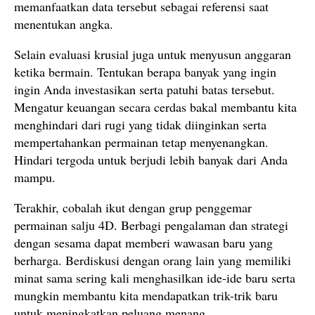
memanfaatkan data tersebut sebagai referensi saat
menentukan angka.
Selain evaluasi krusial juga untuk menyusun anggaran
ketika bermain. Tentukan berapa banyak yang ingin
ingin Anda investasikan serta patuhi batas tersebut.
Mengatur keuangan secara cerdas bakal membantu kita
menghindari dari rugi yang tidak diinginkan serta
mempertahankan permainan tetap menyenangkan.
Hindari tergoda untuk berjudi lebih banyak dari Anda
mampu.
Terakhir, cobalah ikut dengan grup penggemar
permainan salju 4D. Berbagi pengalaman dan strategi
dengan sesama dapat memberi wawasan baru yang
berharga. Berdiskusi dengan orang lain yang memiliki
minat sama sering kali menghasilkan ide-ide baru serta
mungkin membantu kita mendapatkan trik-trik baru
untuk meningkatkan peluang menang.