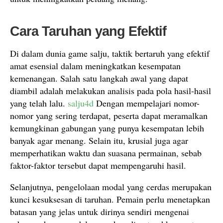
Cara Taruhan yang Efektif
Di dalam dunia game salju, taktik bertaruh yang efektif
amat esensial dalam meningkatkan kesempatan
kemenangan. Salah satu langkah awal yang dapat
diambil adalah melakukan analisis pada pola hasil-hasil
yang telah lalu.
salju4d
Dengan mempelajari nomor-
nomor yang sering terdapat, peserta dapat meramalkan
kemungkinan gabungan yang punya kesempatan lebih
banyak agar menang. Selain itu, krusial juga agar
memperhatikan waktu dan suasana permainan, sebab
faktor-faktor tersebut dapat mempengaruhi hasil.
Selanjutnya, pengelolaan modal yang cerdas merupakan
kunci kesuksesan di taruhan. Pemain perlu menetapkan
batasan yang jelas untuk dirinya sendiri mengenai