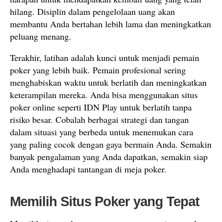
hilang. Disiplin dalam pengelolaan uang akan
membantu Anda bertahan lebih lama dan meningkatkan
peluang menang.
Terakhir, latihan adalah kunci untuk menjadi pemain
poker yang lebih baik. Pemain profesional sering
menghabiskan waktu untuk berlatih dan meningkatkan
keterampilan mereka. Anda bisa menggunakan situs
poker online seperti IDN Play untuk berlatih tanpa
risiko besar. Cobalah berbagai strategi dan tangan
dalam situasi yang berbeda untuk menemukan cara
yang paling cocok dengan gaya bermain Anda. Semakin
banyak pengalaman yang Anda dapatkan, semakin siap
Anda menghadapi tantangan di meja poker.
Memilih Situs Poker yang Tepat