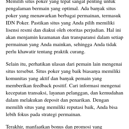
Memilih situs poker yang tepat sangat penting untuk
pengalaman bermain yang optimal. Ada banyak situs
poker yang menawarkan berbagai permainan, termasuk
IDN Poker. Pastikan situs yang Anda pilih memiliki
lisensi resmi dan diakui oleh otoritas perjudian. Hal ini
akan menjamin keamanan dan transparansi dalam setiap
permainan yang Anda mainkan, sehingga Anda tidak
perlu khawatir tentang praktik curang.
Selain itu, perhatikan ulasan dari pemain lain mengenai
situs tersebut. Situs poker yang baik biasanya memiliki
komunitas yang aktif dan banyak pemain yang
memberikan feedback positif. Cari informasi mengenai
kecepatan transaksi, layanan pelanggan, dan kemudahan
dalam melakukan deposit dan penarikan. Dengan
memilih situs yang memiliki reputasi baik, Anda bisa
lebih fokus pada strategi permainan.
Terakhir, manfaatkan bonus dan promosi yang