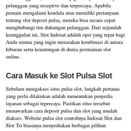
pelanggan yang receptive dan terpercaya. Apabila
pemain mengalami kendala atau memiliki pertanyaan
tentang slot deposit pulsa, mereka bisa secara cepat
menghubungi tim dukungan pelanggan. Dari sejumlah
keunggulan ini, Slot Indosat adalah opsi yang tepat bagi
Anda semua yang ingin merasakan kombinasi di antara
hiburan serta keuntungan di dunia permainan slot
online.
Cara Masuk ke Slot Pulsa Slot
Sebelum mengakses situs pulsa slot, langkah pertama
yang perlu dilakukan adalah menentukan penyedia
layanan sebagai tepercaya. Pastikan situs tersebut
menawarkan cara deposit pulsa dan slot yang mudah
diakses. Website pulsa slot contohnya Indosat Slot dan
Slot Tri biasanya menyediakan berbagai pilihan