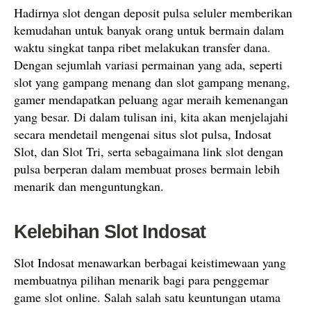
Hadirnya slot dengan deposit pulsa seluler memberikan
kemudahan untuk banyak orang untuk bermain dalam
waktu singkat tanpa ribet melakukan transfer dana.
Dengan sejumlah variasi permainan yang ada, seperti
slot yang gampang menang dan slot gampang menang,
gamer mendapatkan peluang agar meraih kemenangan
yang besar. Di dalam tulisan ini, kita akan menjelajahi
secara mendetail mengenai situs slot pulsa, Indosat
Slot, dan Slot Tri, serta sebagaimana link slot dengan
pulsa berperan dalam membuat proses bermain lebih
menarik dan menguntungkan.
Kelebihan Slot Indosat
Slot Indosat menawarkan berbagai keistimewaan yang
membuatnya pilihan menarik bagi para penggemar
game slot online. Salah salah satu keuntungan utama