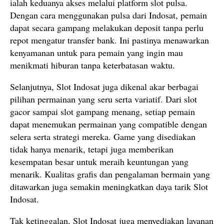
ialah keduanya akses melalui platform slot pulsa.
Dengan cara menggunakan pulsa dari Indosat, pemain
dapat secara gampang melakukan deposit tanpa perlu
repot mengatur transfer bank. Ini pastinya menawarkan
kenyamanan untuk para pemain yang ingin mau
menikmati hiburan tanpa keterbatasan waktu.
Selanjutnya, Slot Indosat juga dikenal akar berbagai
pilihan permainan yang seru serta variatif. Dari slot
gacor sampai slot gampang menang, setiap pemain
dapat menemukan permainan yang compatible dengan
selera serta strategi mereka. Game yang disediakan
tidak hanya menarik, tetapi juga memberikan
kesempatan besar untuk meraih keuntungan yang
menarik. Kualitas grafis dan pengalaman bermain yang
ditawarkan juga semakin meningkatkan daya tarik Slot
Indosat.
Tak ketinggalan, Slot Indosat juga menyediakan layanan