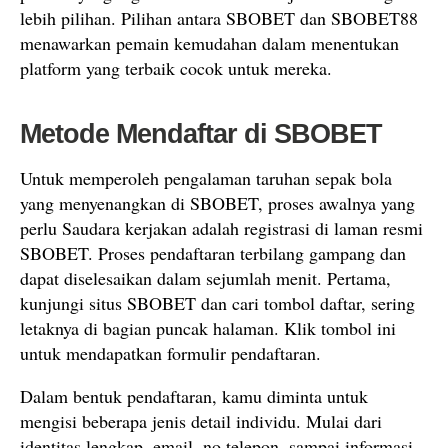
lebih pilihan. Pilihan antara SBOBET dan SBOBET88
menawarkan pemain kemudahan dalam menentukan
platform yang terbaik cocok untuk mereka.
Metode Mendaftar di SBOBET
Untuk memperoleh pengalaman taruhan sepak bola
yang menyenangkan di SBOBET, proses awalnya yang
perlu Saudara kerjakan adalah registrasi di laman resmi
SBOBET. Proses pendaftaran terbilang gampang dan
dapat diselesaikan dalam sejumlah menit. Pertama,
kunjungi situs SBOBET dan cari tombol daftar, sering
letaknya di bagian puncak halaman. Klik tombol ini
untuk mendapatkan formulir pendaftaran.
Dalam bentuk pendaftaran, kamu diminta untuk
mengisi beberapa jenis detail individu. Mulai dari
identitas lengkap, email, no telepon, sampai informasi