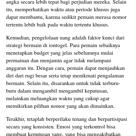
angka secara lebih tepat bagi perjudian mereka. Selain
itu, memperhatikan waktu atau periode khusus juga
dapat membantu, karena sedikit pemain merasa nomor
tertentu lebih baik pada waktu tertentu khusus.
Kemudian, pengelolaan uang adalah faktor kunci dari
strategi bermain di iontogel. Para pemain sebaiknya
menetapkan budget yang jelas sebelumnya mulai
permainan dan menjamin agar tidak melampaui
anggaran itu. Dengan cara, pemain dapat menjauhkan
diri dari rugi besar serta tetap menikmati pengalaman
bermain. Selain itu, disarankan untuk tidak terburu-
buru dalam mengambil mengambil keputusan,
melainkan meluangkan waktu yang cukup agar
memikirkan pilihan nomor yang akan dimainkan.
Terakhir, tetaplah berperilaku tenang dan berpartisipasi
secara yang konsisten. Emosi yang terkontrol bisa
membuat keputusan yang, yang bisa mengakibatkan