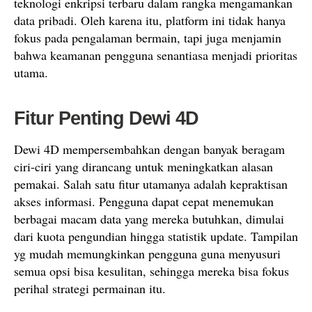
teknologi enkripsi terbaru dalam rangka mengamankan
data pribadi. Oleh karena itu, platform ini tidak hanya
fokus pada pengalaman bermain, tapi juga menjamin
bahwa keamanan pengguna senantiasa menjadi prioritas
utama.
Fitur Penting Dewi 4D
Dewi 4D mempersembahkan dengan banyak beragam
ciri-ciri yang dirancang untuk meningkatkan alasan
pemakai. Salah satu fitur utamanya adalah kepraktisan
akses informasi. Pengguna dapat cepat menemukan
berbagai macam data yang mereka butuhkan, dimulai
dari kuota pengundian hingga statistik update. Tampilan
yg mudah memungkinkan pengguna guna menyusuri
semua opsi bisa kesulitan, sehingga mereka bisa fokus
perihal strategi permainan itu.