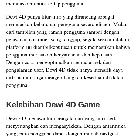
memuaskan untuk setiap pengguna.
Dewi 4D punya fitur-fitur yang dirancang sebagai
memuaskan kebutuhan pengguna secara efisien. Mulai
dari tampilan yang ramah pengguna sampai dengan
pelayanan customer yang tanggap, segala sesuatu dalam
platform ini diambilkeputusan untuk memastikan bahwa
pengguna merasakan kenyamanan dan kepuasan.
Dengan cara mengoptimalkan semua aspek dari
pengalaman user, Dewi 4D tidak hanya menarik daya
tarik namun juga mengembangkan kesetiaan di dalam
pengguna.
Kelebihan Dewi 4D Game
Dewi 4D menawarkan pengalaman yang unik serta
menyenangkan dan mengasyikkan. Dengan antarmuka
yang, para pengguna dapat dengan mudah navigasi