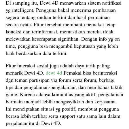
Di samping itu, Dewi 4D menawarkan sistem notifikasi
yg intelligent. Pengguna bakal menerima pembaruan
segera tentang undian terkini dan hasil permainan
secara nyata. Fitur tersebut membantu pemakai tetap
koneksi dan terinformasi, memastikan mereka tidak
melewatkan kesempatan signifikan. Dengan info yg on
time, pengguna bisa mengambil keputusan yang lebih
baik berdasarkan data terkini.
Fitur interaksi sosial juga adalah daya tarik paling
menarik Dewi 4D.
dewi 4d
Pemakai bisa berinteraksi
dgn teman partisipan via forum serta forum, berbagi
tips dan pengalaman-pengalaman, dan membahas taktik
game. Karena adanya komunitas yang aktif, pengalaman
bermain menjadi lebih mengasyikkan dan kerjasama.
Ini menciptakan situasi yg positif, membuat pengguna
berasa lebih terlibat serta support satu sama lain dalam
perjalanan itu di Dewi 4D.