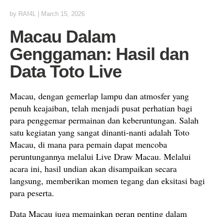
by
RAf4L
|
March 15, 2026
Macau Dalam
Genggaman: Hasil dan
Data Toto Live
Macau, dengan gemerlap lampu dan atmosfer yang
penuh keajaiban, telah menjadi pusat perhatian bagi
para penggemar permainan dan keberuntungan. Salah
satu kegiatan yang sangat dinanti-nanti adalah Toto
Macau, di mana para pemain dapat mencoba
peruntungannya melalui Live Draw Macau. Melalui
acara ini, hasil undian akan disampaikan secara
langsung, memberikan momen tegang dan eksitasi bagi
para peserta.
Data Macau juga memainkan peran penting dalam