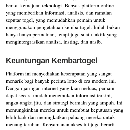
berkat kemajuan teknologi. Banyak platform online
yang memberikan informasi, analisis, dan ramalan
seputar togel, yang memudahkan pemain untuk
menggunakan pengetahuan kembartogel. Inilah bukan
hanya hanya permainan, tetapi juga suatu taktik yang
mengintergrasikan analisa, insting, dan nasib.
Keuntungan Kembartogel
Platform ini menyediakan kesempatan yang sangat
menarik bagi banyak pecinta lotto di era modern ini.
Dengan jaringan internet yang kian meluas, pemain
dapat secara mudah menemukan informasi terkini,
angka-angka jitu, dan strategi bermain yang ampuh. Ini
memungkinkan mereka untuk membuat keputusan yang
lebih baik dan meningkatkan peluang mereka untuk
menang taruhan. Kenyamanan akses ini juga berarti