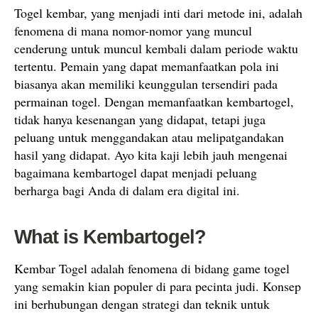
Togel kembar, yang menjadi inti dari metode ini, adalah
fenomena di mana nomor-nomor yang muncul
cenderung untuk muncul kembali dalam periode waktu
tertentu. Pemain yang dapat memanfaatkan pola ini
biasanya akan memiliki keunggulan tersendiri pada
permainan togel. Dengan memanfaatkan kembartogel,
tidak hanya kesenangan yang didapat, tetapi juga
peluang untuk menggandakan atau melipatgandakan
hasil yang didapat. Ayo kita kaji lebih jauh mengenai
bagaimana kembartogel dapat menjadi peluang
berharga bagi Anda di dalam era digital ini.
What is Kembartogel?
Kembar Togel adalah fenomena di bidang game togel
yang semakin kian populer di para pecinta judi. Konsep
ini berhubungan dengan strategi dan teknik untuk