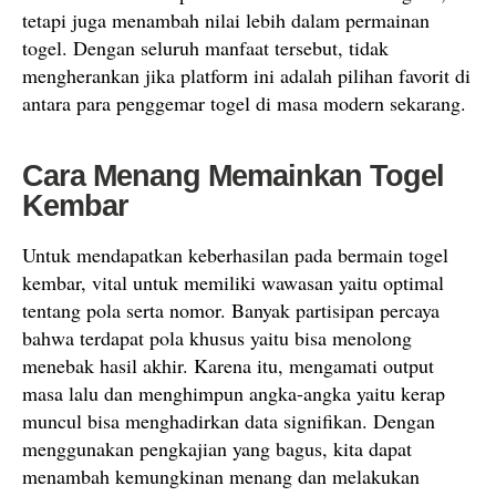
tetapi juga menambah nilai lebih dalam permainan
togel. Dengan seluruh manfaat tersebut, tidak
mengherankan jika platform ini adalah pilihan favorit di
antara para penggemar togel di masa modern sekarang.
Cara Menang Memainkan Togel
Kembar
Untuk mendapatkan keberhasilan pada bermain togel
kembar, vital untuk memiliki wawasan yaitu optimal
tentang pola serta nomor. Banyak partisipan percaya
bahwa terdapat pola khusus yaitu bisa menolong
menebak hasil akhir. Karena itu, mengamati output
masa lalu dan menghimpun angka-angka yaitu kerap
muncul bisa menghadirkan data signifikan. Dengan
menggunakan pengkajian yang bagus, kita dapat
menambah kemungkinan menang dan melakukan