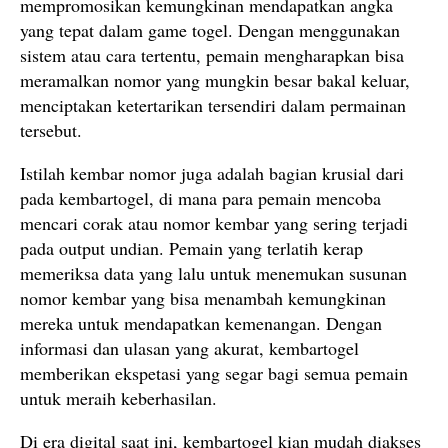
mempromosikan kemungkinan mendapatkan angka
yang tepat dalam game togel. Dengan menggunakan
sistem atau cara tertentu, pemain mengharapkan bisa
meramalkan nomor yang mungkin besar bakal keluar,
menciptakan ketertarikan tersendiri dalam permainan
tersebut.
Istilah kembar nomor juga adalah bagian krusial dari
pada kembartogel, di mana para pemain mencoba
mencari corak atau nomor kembar yang sering terjadi
pada output undian. Pemain yang terlatih kerap
memeriksa data yang lalu untuk menemukan susunan
nomor kembar yang bisa menambah kemungkinan
mereka untuk mendapatkan kemenangan. Dengan
informasi dan ulasan yang akurat, kembartogel
memberikan ekspetasi yang segar bagi semua pemain
untuk meraih keberhasilan.
Di era digital saat ini, kembartogel kian mudah diakses