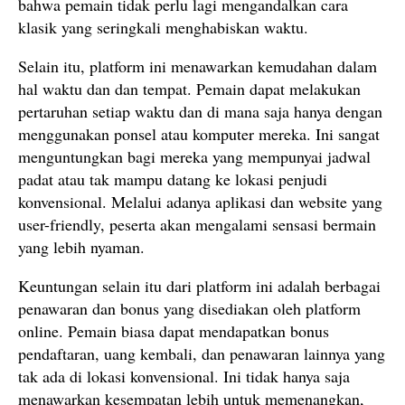
bahwa pemain tidak perlu lagi mengandalkan cara
klasik yang seringkali menghabiskan waktu.
Selain itu, platform ini menawarkan kemudahan dalam
hal waktu dan dan tempat. Pemain dapat melakukan
pertaruhan setiap waktu dan di mana saja hanya dengan
menggunakan ponsel atau komputer mereka. Ini sangat
menguntungkan bagi mereka yang mempunyai jadwal
padat atau tak mampu datang ke lokasi penjudi
konvensional. Melalui adanya aplikasi dan website yang
user-friendly, peserta akan mengalami sensasi bermain
yang lebih nyaman.
Keuntungan selain itu dari platform ini adalah berbagai
penawaran dan bonus yang disediakan oleh platform
online. Pemain biasa dapat mendapatkan bonus
pendaftaran, uang kembali, dan penawaran lainnya yang
tak ada di lokasi konvensional. Ini tidak hanya saja
menawarkan kesempatan lebih untuk memenangkan,