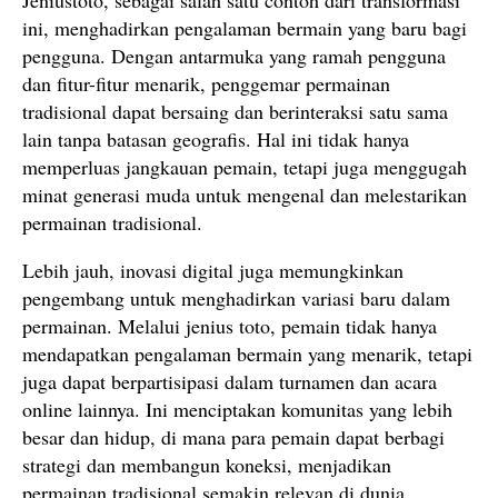
Jeniustoto, sebagai salah satu contoh dari transformasi
ini, menghadirkan pengalaman bermain yang baru bagi
pengguna. Dengan antarmuka yang ramah pengguna
dan fitur-fitur menarik, penggemar permainan
tradisional dapat bersaing dan berinteraksi satu sama
lain tanpa batasan geografis. Hal ini tidak hanya
memperluas jangkauan pemain, tetapi juga menggugah
minat generasi muda untuk mengenal dan melestarikan
permainan tradisional.
Lebih jauh, inovasi digital juga memungkinkan
pengembang untuk menghadirkan variasi baru dalam
permainan. Melalui jenius toto, pemain tidak hanya
mendapatkan pengalaman bermain yang menarik, tetapi
juga dapat berpartisipasi dalam turnamen dan acara
online lainnya. Ini menciptakan komunitas yang lebih
besar dan hidup, di mana para pemain dapat berbagi
strategi dan membangun koneksi, menjadikan
permainan tradisional semakin relevan di dunia