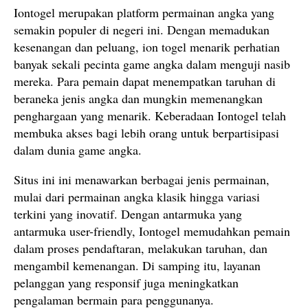
Iontogel merupakan platform permainan angka yang
semakin populer di negeri ini. Dengan memadukan
kesenangan dan peluang, ion togel menarik perhatian
banyak sekali pecinta game angka dalam menguji nasib
mereka. Para pemain dapat menempatkan taruhan di
beraneka jenis angka dan mungkin memenangkan
penghargaan yang menarik. Keberadaan Iontogel telah
membuka akses bagi lebih orang untuk berpartisipasi
dalam dunia game angka.
Situs ini ini menawarkan berbagai jenis permainan,
mulai dari permainan angka klasik hingga variasi
terkini yang inovatif. Dengan antarmuka yang
antarmuka user-friendly, Iontogel memudahkan pemain
dalam proses pendaftaran, melakukan taruhan, dan
mengambil kemenangan. Di samping itu, layanan
pelanggan yang responsif juga meningkatkan
pengalaman bermain para penggunanya.