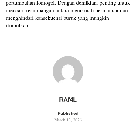
pertumbuhan Iontogel. Dengan demikian, penting untuk
mencari kesimbangan antara menikmati permainan dan
menghindari konsekuensi buruk yang mungkin
timbulkan.
RAf4L
Published
March 13, 2026