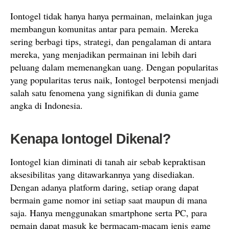
Iontogel tidak hanya hanya permainan, melainkan juga
membangun komunitas antar para pemain. Mereka
sering berbagi tips, strategi, dan pengalaman di antara
mereka, yang menjadikan permainan ini lebih dari
peluang dalam memenangkan uang. Dengan popularitas
yang popularitas terus naik, Iontogel berpotensi menjadi
salah satu fenomena yang signifikan di dunia game
angka di Indonesia.
Kenapa Iontogel Dikenal?
Iontogel kian diminati di tanah air sebab kepraktisan
aksesibilitas yang ditawarkannya yang disediakan.
Dengan adanya platform daring, setiap orang dapat
bermain game nomor ini setiap saat maupun di mana
saja. Hanya menggunakan smartphone serta PC, para
pemain dapat masuk ke bermacam-macam jenis game