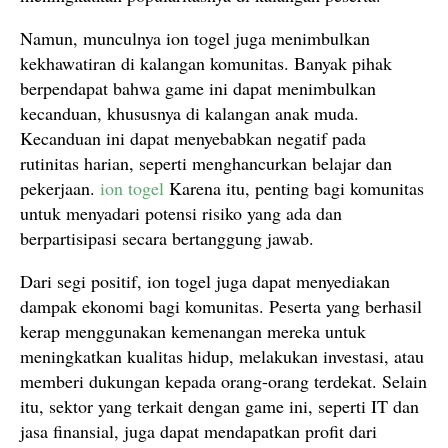
Namun, munculnya ion togel juga menimbulkan
kekhawatiran di kalangan komunitas. Banyak pihak
berpendapat bahwa game ini dapat menimbulkan
kecanduan, khususnya di kalangan anak muda.
Kecanduan ini dapat menyebabkan negatif pada
rutinitas harian, seperti menghancurkan belajar dan
pekerjaan.
ion togel
Karena itu, penting bagi komunitas
untuk menyadari potensi risiko yang ada dan
berpartisipasi secara bertanggung jawab.
Dari segi positif, ion togel juga dapat menyediakan
dampak ekonomi bagi komunitas. Peserta yang berhasil
kerap menggunakan kemenangan mereka untuk
meningkatkan kualitas hidup, melakukan investasi, atau
memberi dukungan kepada orang-orang terdekat. Selain
itu, sektor yang terkait dengan game ini, seperti IT dan
jasa finansial, juga dapat mendapatkan profit dari