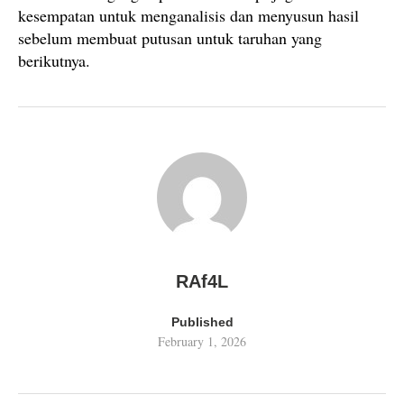
kesempatan untuk menganalisis dan menyusun hasil
sebelum membuat putusan untuk taruhan yang
berikutnya.
RAf4L
Published
February 1, 2026