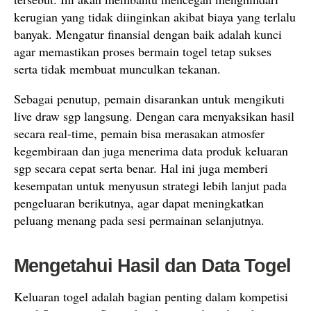
kerugian yang tidak diinginkan akibat biaya yang terlalu
banyak. Mengatur finansial dengan baik adalah kunci
agar memastikan proses bermain togel tetap sukses
serta tidak membuat munculkan tekanan.
Sebagai penutup, pemain disarankan untuk mengikuti
live draw sgp langsung. Dengan cara menyaksikan hasil
secara real-time, pemain bisa merasakan atmosfer
kegembiraan dan juga menerima data produk keluaran
sgp secara cepat serta benar. Hal ini juga memberi
kesempatan untuk menyusun strategi lebih lanjut pada
pengeluaran berikutnya, agar dapat meningkatkan
peluang menang pada sesi permainan selanjutnya.
Mengetahui Hasil dan Data Togel
Keluaran togel adalah bagian penting dalam kompetisi