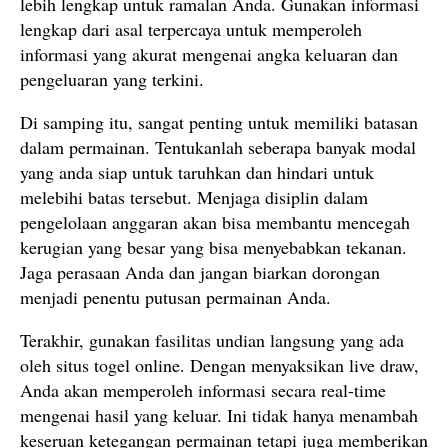
lebih lengkap untuk ramalan Anda. Gunakan informasi
lengkap dari asal terpercaya untuk memperoleh
informasi yang akurat mengenai angka keluaran dan
pengeluaran yang terkini.
Di samping itu, sangat penting untuk memiliki batasan
dalam permainan. Tentukanlah seberapa banyak modal
yang anda siap untuk taruhkan dan hindari untuk
melebihi batas tersebut. Menjaga disiplin dalam
pengelolaan anggaran akan bisa membantu mencegah
kerugian yang besar yang bisa menyebabkan tekanan.
Jaga perasaan Anda dan jangan biarkan dorongan
menjadi penentu putusan permainan Anda.
Terakhir, gunakan fasilitas undian langsung yang ada
oleh situs togel online. Dengan menyaksikan live draw,
Anda akan memperoleh informasi secara real-time
mengenai hasil yang keluar. Ini tidak hanya menambah
keseruan ketegangan permainan tetapi juga memberikan