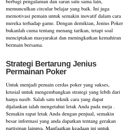
berbagi pengalaman dan saran satu sama lain,
memunculkan circular belajar yang baik. Ini juga
memotivasi pemain untuk semakin inovatif dalam cara
mereka terhadap game. Dengan demikian, Jenius Poker
bukanlah cuma tentang menang tarikan, tetapi soal
menciptakan masyarakat dan meningkatkan kemahiran
bermain bersama.
Strategi Bertarung Jenius
Permainan Poker
Untuk menjadi pemain cerdas poker yang sukses,
krusial untuk mengembangkan strategi yang lebih dari
hanya nasib. Salah satu teknik cara yang dapat
dijalankan ialah mengetahui letak Anda pada meja .
Semakin rapat letak Anda dengan penjual, semakin
besar informasi yang anda dapatkan tentang gerakan
partisipan lainnya. Manfaatkan keadaan ini untuk