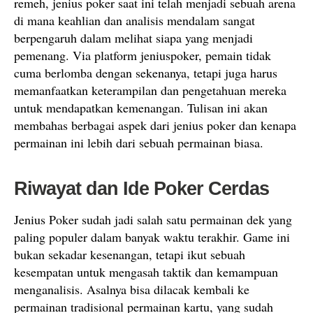
remeh, jenius poker saat ini telah menjadi sebuah arena
di mana keahlian dan analisis mendalam sangat
berpengaruh dalam melihat siapa yang menjadi
pemenang. Via platform jeniuspoker, pemain tidak
cuma berlomba dengan sekenanya, tetapi juga harus
memanfaatkan keterampilan dan pengetahuan mereka
untuk mendapatkan kemenangan. Tulisan ini akan
membahas berbagai aspek dari jenius poker dan kenapa
permainan ini lebih dari sebuah permainan biasa.
Riwayat dan Ide Poker Cerdas
Jenius Poker sudah jadi salah satu permainan dek yang
paling populer dalam banyak waktu terakhir. Game ini
bukan sekadar kesenangan, tetapi ikut sebuah
kesempatan untuk mengasah taktik dan kemampuan
menganalisis. Asalnya bisa dilacak kembali ke
permainan tradisional permainan kartu, yang sudah