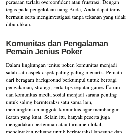
perasaan terlalu overconfident atau frustrasi. Dengan
tegas pada pengelolaan uang Anda, Anda dapat terus
bermain serta menginvestigasi tanpa tekanan yang tidak
dibutuhkan.
Komunitas dan Pengalaman
Pemain Jenius Poker
Dalam lingkungan jenius poker, komunitas menjadi
salah satu aspek aspek paling paling menarik. Pemain
dari beragam background berkumpul untuk berbagi
pengalaman, strategi, serta tips seputar game. Forum
dan komunitas media sosial menjadi sarana penting
untuk saling berinteraksi satu sama lain,
memungkinkan anggota komunitas agar membangun
ikatan yang kuat. Selain itu, banyak peserta juga
mengadakan pertemuan atau turnamen lokal,
menciptakan peluang untuk berinteraksi langsung dan