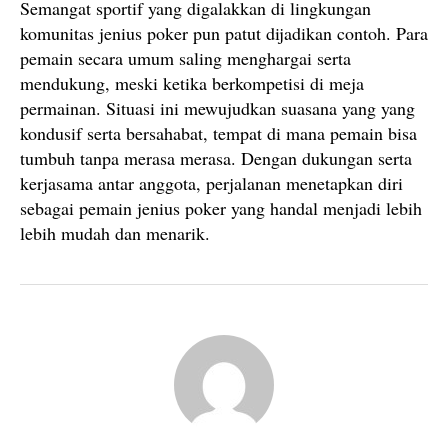
Semangat sportif yang digalakkan di lingkungan
komunitas jenius poker pun patut dijadikan contoh. Para
pemain secara umum saling menghargai serta
mendukung, meski ketika berkompetisi di meja
permainan. Situasi ini mewujudkan suasana yang yang
kondusif serta bersahabat, tempat di mana pemain bisa
tumbuh tanpa merasa merasa. Dengan dukungan serta
kerjasama antar anggota, perjalanan menetapkan diri
sebagai pemain jenius poker yang handal menjadi lebih
lebih mudah dan menarik.