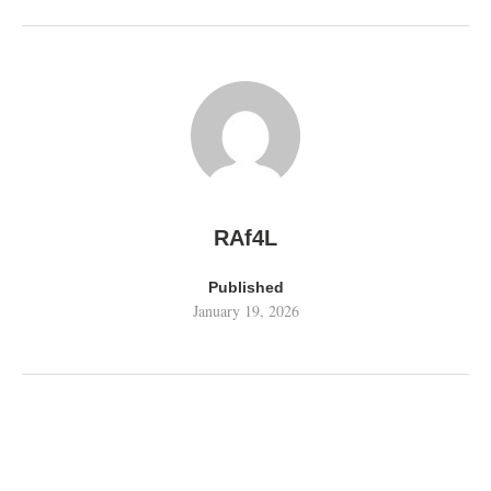
RAf4L
Published
January 19, 2026