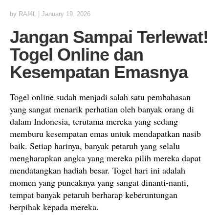
by
RAf4L
|
January 19, 2026
Jangan Sampai Terlewat!
Togel Online dan
Kesempatan Emasnya
Togel online sudah menjadi salah satu pembahasan
yang sangat menarik perhatian oleh banyak orang di
dalam Indonesia, terutama mereka yang sedang
memburu kesempatan emas untuk mendapatkan nasib
baik. Setiap harinya, banyak petaruh yang selalu
mengharapkan angka yang mereka pilih mereka dapat
mendatangkan hadiah besar. Togel hari ini adalah
momen yang puncaknya yang sangat dinanti-nanti,
tempat banyak petaruh berharap keberuntungan
berpihak kepada mereka.