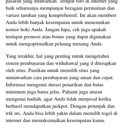
pasaran yang ditawarkan. Tempat toto di internet yang
baik seharusnya mempunyai beragam permainan dan
variasi taruhan yang komprehensif. Ini akan memberi
Anda lebih banyak kesempatan untuk menemukan
nomor hoki Anda. Jangan lupa, cek juga apakah
terdapat promosi atau bonus yang dapat digunakan
untuk mengoptimalkan peluang menang Anda.
Yang terakhir, hal yang penting untuk mengetahui
sistem pembayaran dan withdrawal yang d diterapkan
oleh situs. Pastikan untuk memilih situs yang
menawarkan cara pembayaran yang aman dan cepat.
Informasi mengenai durasi penarikan dan batas
minimum juga harus jelas. Pahami juga aturan
mengenai hadiah, agar Anda tidak menyesal ketika
berhasil mendapatkan jackpot. Dengan petunjuk dan
trik ini, Anda bisa lebih yakin dalam memilih togel di
internet dan memaksimalkan kesempatan kamu.