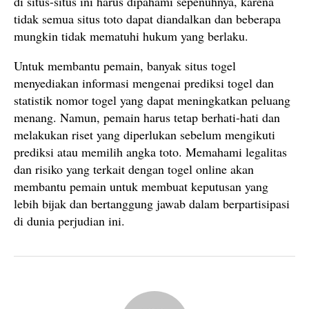
di situs-situs ini harus dipahami sepenuhnya, karena
tidak semua situs toto dapat diandalkan dan beberapa
mungkin tidak mematuhi hukum yang berlaku.
Untuk membantu pemain, banyak situs togel
menyediakan informasi mengenai prediksi togel dan
statistik nomor togel yang dapat meningkatkan peluang
menang. Namun, pemain harus tetap berhati-hati dan
melakukan riset yang diperlukan sebelum mengikuti
prediksi atau memilih angka toto. Memahami legalitas
dan risiko yang terkait dengan togel online akan
membantu pemain untuk membuat keputusan yang
lebih bijak dan bertanggung jawab dalam berpartisipasi
di dunia perjudian ini.