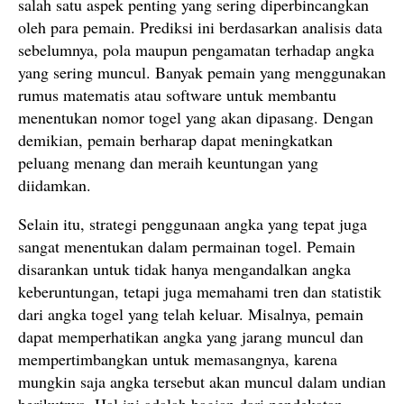
salah satu aspek penting yang sering diperbincangkan
oleh para pemain. Prediksi ini berdasarkan analisis data
sebelumnya, pola maupun pengamatan terhadap angka
yang sering muncul. Banyak pemain yang menggunakan
rumus matematis atau software untuk membantu
menentukan nomor togel yang akan dipasang. Dengan
demikian, pemain berharap dapat meningkatkan
peluang menang dan meraih keuntungan yang
diidamkan.
Selain itu, strategi penggunaan angka yang tepat juga
sangat menentukan dalam permainan togel. Pemain
disarankan untuk tidak hanya mengandalkan angka
keberuntungan, tetapi juga memahami tren dan statistik
dari angka togel yang telah keluar. Misalnya, pemain
dapat memperhatikan angka yang jarang muncul dan
mempertimbangkan untuk memasangnya, karena
mungkin saja angka tersebut akan muncul dalam undian