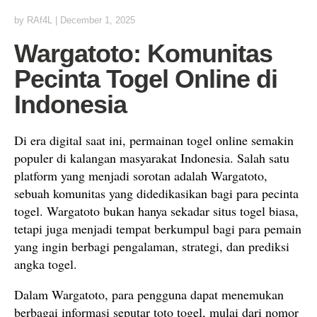
by
RAf4L
|
December 1, 2025
Wargatoto: Komunitas
Pecinta Togel Online di
Indonesia
Di era digital saat ini, permainan togel online semakin
populer di kalangan masyarakat Indonesia. Salah satu
platform yang menjadi sorotan adalah Wargatoto,
sebuah komunitas yang didedikasikan bagi para pecinta
togel. Wargatoto bukan hanya sekadar situs togel biasa,
tetapi juga menjadi tempat berkumpul bagi para pemain
yang ingin berbagi pengalaman, strategi, dan prediksi
angka togel.
Dalam Wargatoto, para pengguna dapat menemukan
berbagai informasi seputar toto togel, mulai dari nomor