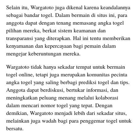
Selain itu, Wargatoto juga dikenal karena keandalannya
sebagai bandar togel. Dalam bermain di situs ini, para
anggota dapat dengan tenang memasang angka togel
pilihan mereka, berkat sistem keamanan dan
transparansi yang diterapkan. Hal ini tentu memberikan
kenyamanan dan kepercayaan bagi pemain dalam
mengejar keberuntungan mereka.
Wargatoto tidak hanya sekadar tempat untuk bermain
togel online, tetapi juga merupakan komunitas pecinta
angka togel yang saling berbagi prediksi togel dan tips.
Anggota dapat berdiskusi, bertukar informasi, dan
meningkatkan peluang menang melalui kolaborasi
dalam mencari nomor togel yang tepat. Dengan
demikian, Wargatoto menjadi lebih dari sekadar situs,
melainkan juga wadah bagi para penggemar togel untuk
bersatu.