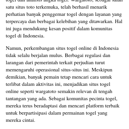
satu situs toto terkemuka, telah berhasil menarik
perhatian banyak penggemar togel dengan layanan yang
terpercaya dan berbagai kelebihan yang ditawarkan. Hal
ini juga mendukung kesan positif dalam komunitas
togel di Indonesia.
Namun, perkembangan situs togel online di Indonesia
tidak selalu berjalan mulus. Berbagai regulasi dan
larangan dari pemerintah terkait perjudian turut
memengaruhi operasional situs-situs ini. Meskipun
demikian, banyak pemain tetap mencari cara untuk
terlibat dalam aktivitas ini, menjadikan situs togel
online seperti wargatoto semakin relevan di tengah
tantangan yang ada. Sebagai komunitas pecinta togel,
mereka terus beradaptasi dan mencari platform terbaik
untuk berpartisipasi dalam permainan togel yang
mereka cintai.