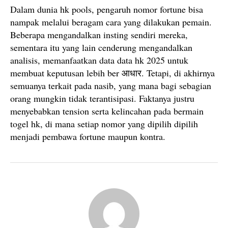
Dalam dunia hk pools, pengaruh nomor fortune bisa
nampak melalui beragam cara yang dilakukan pemain.
Beberapa mengandalkan insting sendiri mereka,
sementara itu yang lain cenderung mengandalkan
analisis, memanfaatkan data data hk 2025 untuk
membuat keputusan lebih ber आधार. Tetapi, di akhirnya
semuanya terkait pada nasib, yang mana bagi sebagian
orang mungkin tidak terantisipasi. Faktanya justru
menyebabkan tension serta kelincahan pada bermain
togel hk, di mana setiap nomor yang dipilih dipilih
menjadi pembawa fortune maupun kontra.