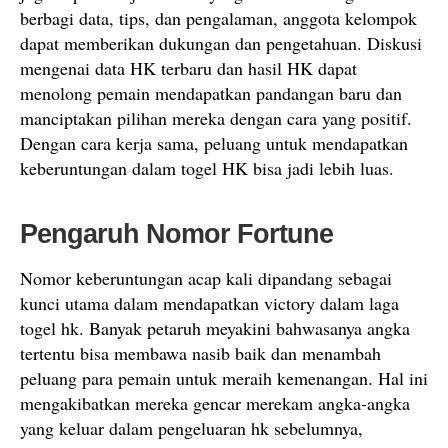
berbagi data, tips, dan pengalaman, anggota kelompok
dapat memberikan dukungan dan pengetahuan. Diskusi
mengenai data HK terbaru dan hasil HK dapat
menolong pemain mendapatkan pandangan baru dan
manciptakan pilihan mereka dengan cara yang positif.
Dengan cara kerja sama, peluang untuk mendapatkan
keberuntungan dalam togel HK bisa jadi lebih luas.
Pengaruh Nomor Fortune
Nomor keberuntungan acap kali dipandang sebagai
kunci utama dalam mendapatkan victory dalam laga
togel hk. Banyak petaruh meyakini bahwasanya angka
tertentu bisa membawa nasib baik dan menambah
peluang para pemain untuk meraih kemenangan. Hal ini
mengakibatkan mereka gencar merekam angka-angka
yang keluar dalam pengeluaran hk sebelumnya,