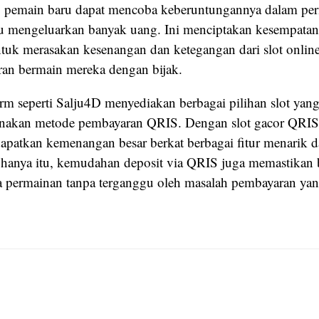
k, pemain baru dapat mencoba keberuntungannya dalam per
lu mengeluarkan banyak uang. Ini menciptakan kesempatan
tuk merasakan kesenangan dan ketegangan dari slot online
an bermain mereka dengan bijak.
form seperti Salju4D menyediakan berbagai pilihan slot yang
akan metode pembayaran QRIS. Dengan slot gacor QRIS
apatkan kemenangan besar berkat berbagai fitur menarik 
 hanya itu, kemudahan deposit via QRIS juga memastikan
a permainan tanpa terganggu oleh masalah pembayaran yan