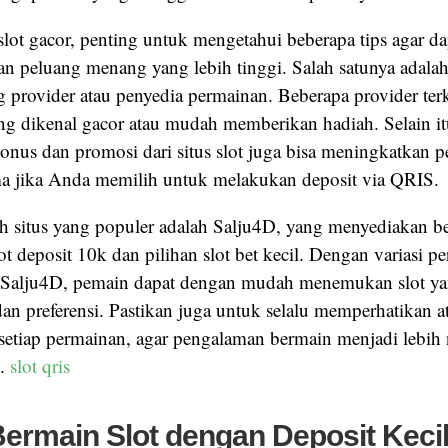
slot gacor, penting untuk mengetahui beberapa tips agar 
n peluang menang yang lebih tinggi. Salah satunya adala
g provider atau penyedia permainan. Beberapa provider terk
ang dikenal gacor atau mudah memberikan hadiah. Selain it
nus dan promosi dari situs slot juga bisa meningkatkan 
a jika Anda memilih untuk melakukan deposit via QRIS.
oh situs yang populer adalah Salju4D, yang menyediakan be
lot deposit 10k dan pilihan slot bet kecil. Dengan variasi 
 Salju4D, pemain dapat dengan mudah menemukan slot ya
n preferensi. Pastikan juga untuk selalu memperhatikan at
 setiap permainan, agar pengalaman bermain menjadi lebi
n.
slot qris
Bermain Slot dengan Deposit Keci