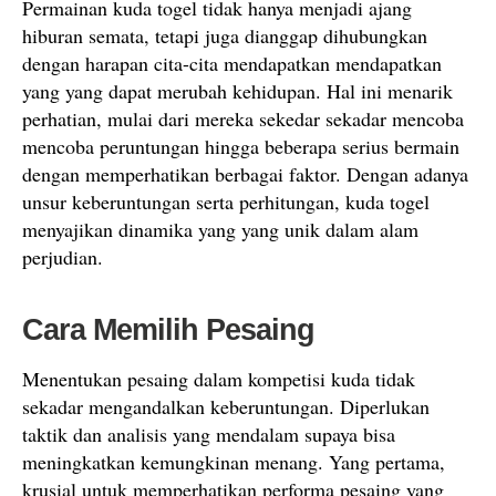
Permainan kuda togel tidak hanya menjadi ajang
hiburan semata, tetapi juga dianggap dihubungkan
dengan harapan cita-cita mendapatkan mendapatkan
yang yang dapat merubah kehidupan. Hal ini menarik
perhatian, mulai dari mereka sekedar sekadar mencoba
mencoba peruntungan hingga beberapa serius bermain
dengan memperhatikan berbagai faktor. Dengan adanya
unsur keberuntungan serta perhitungan, kuda togel
menyajikan dinamika yang yang unik dalam alam
perjudian.
Cara Memilih Pesaing
Menentukan pesaing dalam kompetisi kuda tidak
sekadar mengandalkan keberuntungan. Diperlukan
taktik dan analisis yang mendalam supaya bisa
meningkatkan kemungkinan menang. Yang pertama,
krusial untuk memperhatikan performa pesaing yang