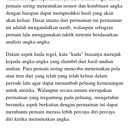
pemain sering menentukan nomor dan kombinasi angka
dengan harapan dapat memprediksi hasil yang akan
akan keluar. Dasar utama dari permainan ini permainan
ini adalah mengandalkan nasib, walaupun sebagian
pemain lalu menggunakan taktik tertentu berdasarkan
analisis angka-angka.
Dalam aspek kuda togel, kata "kuda" biasanya merujuk
kepada angka-angka yang diambil dari hasil undian
undian. Para pemain sering mencoba menemukan pola
atau tren dari yang telah yang telah keluar dalam
periode lalu agar dapat menambah peluang kemenangan
untuk mereka. Walaupun secara umum merupakan
permainan yang tergantung pada peluang, mengetahui
beraneka aspek berkaitan dengan permainan ini dapat
membantu pemain merasa lebih percaya diri percaya
diri ketika memutuskan angka.