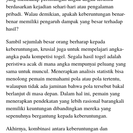
berdasarkan kejadian sehari-hari atau pengalaman
pribadi. Walau demikian, apakah keberuntungan benar-
benar memiliki pengaruh dampak yang besar terhadap
hasil?
Sambil sejumlah besar orang berharap kepada
keberuntungan, krusial juga untuk mempelajari angka-
angka pada kompetisi togel. Segala hasil togel adalah
peristiwa acak di mana angka mempunyai peluang yang
sama untuk muncul. Menerapkan analisis statistik bisa
menolong pemain memahami pola atau pola tertentu,
walaupun tidak ada jaminan bahwa pola tersebut bakal
berlanjut di masa depan. Dalam hal ini, pemain yang
menerapkan pendekatan yang lebih rasional barangkali
memiliki keuntungan dibandingkan mereka yang
sepenuhnya bergantung kepada keberuntungan.
Akhirnya, kombinasi antara keberuntungan dan