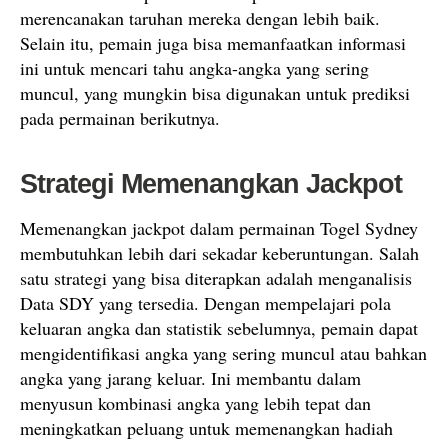
merencanakan taruhan mereka dengan lebih baik.
Selain itu, pemain juga bisa memanfaatkan informasi
ini untuk mencari tahu angka-angka yang sering
muncul, yang mungkin bisa digunakan untuk prediksi
pada permainan berikutnya.
Strategi Memenangkan Jackpot
Memenangkan jackpot dalam permainan Togel Sydney
membutuhkan lebih dari sekadar keberuntungan. Salah
satu strategi yang bisa diterapkan adalah menganalisis
Data SDY yang tersedia. Dengan mempelajari pola
keluaran angka dan statistik sebelumnya, pemain dapat
mengidentifikasi angka yang sering muncul atau bahkan
angka yang jarang keluar. Ini membantu dalam
menyusun kombinasi angka yang lebih tepat dan
meningkatkan peluang untuk memenangkan hadiah