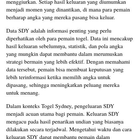
menggiurkan. Setiap hasil keluaran yang diumumkan
menjadi momen yang dinantikan, di mana para pemain
berharap angka yang mereka pasang bisa keluar.
Data SDY adalah informasi penting yang perlu
diperhatikan oleh para pemain togel. Data ini mencakup
hasil keluaran sebelumnya, statistik, dan pola angka
yang mungkin dapat membantu dalam merumuskan
strategi bermain yang lebih efektif. Dengan memahami
data tersebut, pemain bisa membuat keputusan yang
lebih terinformasi ketika memilih angka untuk
dipasang, sehingga meningkatkan peluang mereka
untuk menang.
Dalam konteks Togel Sydney, pengeluaran SDY
menjadi acuan utama bagi pemain. Keluaran SDY
mengacu pada hasil penarikan undian yang biasanya
dilakukan secara terjadwal. Mengetahui waktu dan cara
keluaran SDY dapat membantu pemain dalam