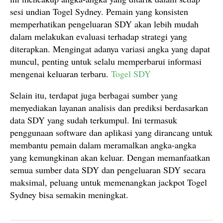
sesi undian Togel Sydney. Pemain yang konsisten
memperhatikan pengeluaran SDY akan lebih mudah
dalam melakukan evaluasi terhadap strategi yang
diterapkan. Mengingat adanya variasi angka yang dapat
muncul, penting untuk selalu memperbarui informasi
mengenai keluaran terbaru.
Togel SDY
Selain itu, terdapat juga berbagai sumber yang
menyediakan layanan analisis dan prediksi berdasarkan
data SDY yang sudah terkumpul. Ini termasuk
penggunaan software dan aplikasi yang dirancang untuk
membantu pemain dalam meramalkan angka-angka
yang kemungkinan akan keluar. Dengan memanfaatkan
semua sumber data SDY dan pengeluaran SDY secara
maksimal, peluang untuk memenangkan jackpot Togel
Sydney bisa semakin meningkat.