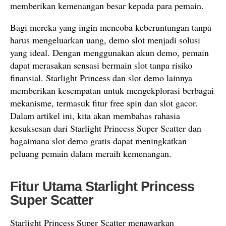
memberikan kemenangan besar kepada para pemain.
Bagi mereka yang ingin mencoba keberuntungan tanpa
harus mengeluarkan uang, demo slot menjadi solusi
yang ideal. Dengan menggunakan akun demo, pemain
dapat merasakan sensasi bermain slot tanpa risiko
finansial. Starlight Princess dan slot demo lainnya
memberikan kesempatan untuk mengekplorasi berbagai
mekanisme, termasuk fitur free spin dan slot gacor.
Dalam artikel ini, kita akan membahas rahasia
kesuksesan dari Starlight Princess Super Scatter dan
bagaimana slot demo gratis dapat meningkatkan
peluang pemain dalam meraih kemenangan.
Fitur Utama Starlight Princess
Super Scatter
Starlight Princess Super Scatter menawarkan