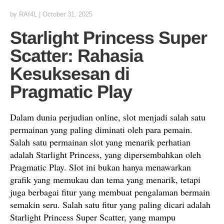
by
RAf4L
|
October 31, 2025
Starlight Princess Super
Scatter: Rahasia
Kesuksesan di
Pragmatic Play
Dalam dunia perjudian online, slot menjadi salah satu
permainan yang paling diminati oleh para pemain.
Salah satu permainan slot yang menarik perhatian
adalah Starlight Princess, yang dipersembahkan oleh
Pragmatic Play. Slot ini bukan hanya menawarkan
grafik yang memukau dan tema yang menarik, tetapi
juga berbagai fitur yang membuat pengalaman bermain
semakin seru. Salah satu fitur yang paling dicari adalah
Starlight Princess Super Scatter, yang mampu