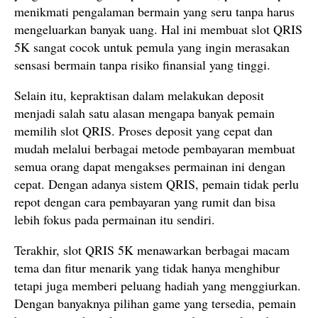
menikmati pengalaman bermain yang seru tanpa harus
mengeluarkan banyak uang. Hal ini membuat slot QRIS
5K sangat cocok untuk pemula yang ingin merasakan
sensasi bermain tanpa risiko finansial yang tinggi.
Selain itu, kepraktisan dalam melakukan deposit
menjadi salah satu alasan mengapa banyak pemain
memilih slot QRIS. Proses deposit yang cepat dan
mudah melalui berbagai metode pembayaran membuat
semua orang dapat mengakses permainan ini dengan
cepat. Dengan adanya sistem QRIS, pemain tidak perlu
repot dengan cara pembayaran yang rumit dan bisa
lebih fokus pada permainan itu sendiri.
Terakhir, slot QRIS 5K menawarkan berbagai macam
tema dan fitur menarik yang tidak hanya menghibur
tetapi juga memberi peluang hadiah yang menggiurkan.
Dengan banyaknya pilihan game yang tersedia, pemain