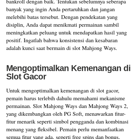
bankroll dengan baik. Tentukan sebelumnya seberapa
banyak yang ingin Anda pertaruhkan dan jangan
melebihi batas tersebut. Dengan pendekatan yang
disiplin, Anda dapat menikmati permainan sambil
meningkatkan peluang untuk mendapatkan hasil yang
positif. Ingatlah bahwa konsistensi dan kesabaran
adalah kunci saat bermain di slot Mahjong Ways.
Mengoptimalkan Kemenangan di
Slot Gacor
Untuk mengoptimalkan kemenangan di slot gacor,
pemain harus terlebih dahulu memahami mekanisme
permainan. Slot Mahjong Ways dan Mahjong Ways 2,
yang dikembangkan oleh PG Soft, menawarkan fitur-
fitur menarik seperti simbol pengganda dan kombinasi
menang yang fleksibel. Pemain perlu memanfaatkan
semua fitur yang ada, seperti free spins dan bonus,