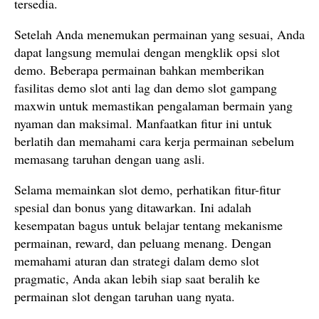
tersedia.
Setelah Anda menemukan permainan yang sesuai, Anda
dapat langsung memulai dengan mengklik opsi slot
demo. Beberapa permainan bahkan memberikan
fasilitas demo slot anti lag dan demo slot gampang
maxwin untuk memastikan pengalaman bermain yang
nyaman dan maksimal. Manfaatkan fitur ini untuk
berlatih dan memahami cara kerja permainan sebelum
memasang taruhan dengan uang asli.
Selama memainkan slot demo, perhatikan fitur-fitur
spesial dan bonus yang ditawarkan. Ini adalah
kesempatan bagus untuk belajar tentang mekanisme
permainan, reward, dan peluang menang. Dengan
memahami aturan dan strategi dalam demo slot
pragmatic, Anda akan lebih siap saat beralih ke
permainan slot dengan taruhan uang nyata.