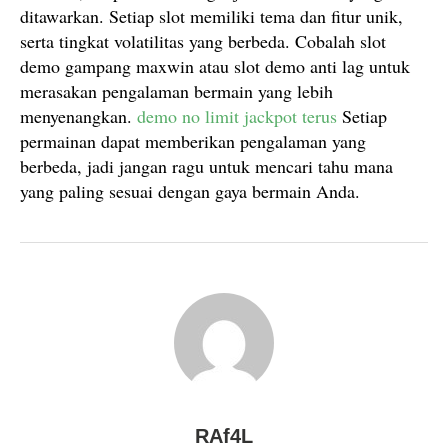
ditawarkan. Setiap slot memiliki tema dan fitur unik,
serta tingkat volatilitas yang berbeda. Cobalah slot
demo gampang maxwin atau slot demo anti lag untuk
merasakan pengalaman bermain yang lebih
menyenangkan.
demo no limit jackpot terus
Setiap
permainan dapat memberikan pengalaman yang
berbeda, jadi jangan ragu untuk mencari tahu mana
yang paling sesuai dengan gaya bermain Anda.
RAf4L