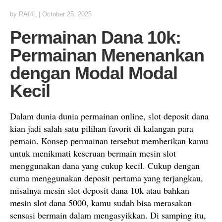
by
RAf4L
|
October 25, 2025
Permainan Dana 10k:
Permainan Menenankan
dengan Modal Modal
Kecil
Dalam dunia dunia permainan online, slot deposit dana
kian jadi salah satu pilihan favorit di kalangan para
pemain. Konsep permainan tersebut memberikan kamu
untuk menikmati keseruan bermain mesin slot
menggunakan dana yang cukup kecil. Cukup dengan
cuma menggunakan deposit pertama yang terjangkau,
misalnya mesin slot deposit dana 10k atau bahkan
mesin slot dana 5000, kamu sudah bisa merasakan
sensasi bermain dalam mengasyikkan. Di samping itu,