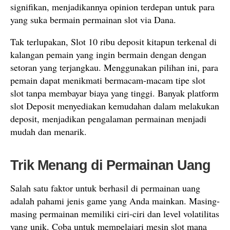
signifikan, menjadikannya opinion terdepan untuk para
yang suka bermain permainan slot via Dana.
Tak terlupakan, Slot 10 ribu deposit kitapun terkenal di
kalangan pemain yang ingin bermain dengan dengan
setoran yang terjangkau. Menggunakan pilihan ini, para
pemain dapat menikmati bermacam-macam tipe slot
slot tanpa membayar biaya yang tinggi. Banyak platform
slot Deposit menyediakan kemudahan dalam melakukan
deposit, menjadikan pengalaman permainan menjadi
mudah dan menarik.
Trik Menang di Permainan Uang
Salah satu faktor untuk berhasil di permainan uang
adalah pahami jenis game yang Anda mainkan. Masing-
masing permainan memiliki ciri-ciri dan level volatilitas
yang unik. Coba untuk mempelajari mesin slot mana