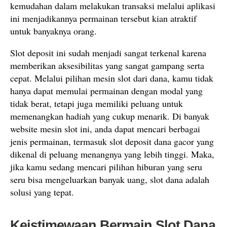
kemudahan dalam melakukan transaksi melalui aplikasi
ini menjadikannya permainan tersebut kian atraktif
untuk banyaknya orang.
Slot deposit ini sudah menjadi sangat terkenal karena
memberikan aksesibilitas yang sangat gampang serta
cepat. Melalui pilihan mesin slot dari dana, kamu tidak
hanya dapat memulai permainan dengan modal yang
tidak berat, tetapi juga memiliki peluang untuk
memenangkan hadiah yang cukup menarik. Di banyak
website mesin slot ini, anda dapat mencari berbagai
jenis permainan, termasuk slot deposit dana gacor yang
dikenal di peluang menangnya yang lebih tinggi. Maka,
jika kamu sedang mencari pilihan hiburan yang seru
seru bisa mengeluarkan banyak uang, slot dana adalah
solusi yang tepat.
Keistimewaan Bermain Slot Dana