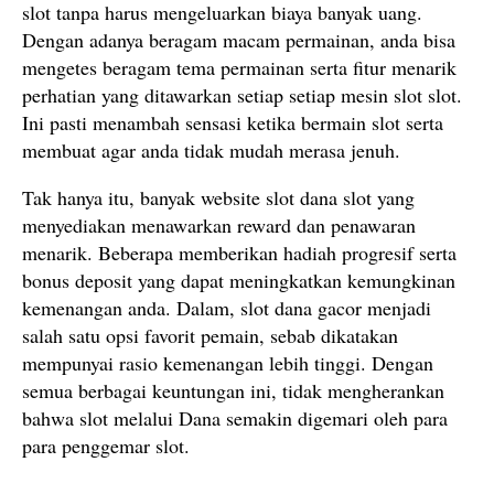
slot tanpa harus mengeluarkan biaya banyak uang.
Dengan adanya beragam macam permainan, anda bisa
mengetes beragam tema permainan serta fitur menarik
perhatian yang ditawarkan setiap setiap mesin slot slot.
Ini pasti menambah sensasi ketika bermain slot serta
membuat agar anda tidak mudah merasa jenuh.
Tak hanya itu, banyak website slot dana slot yang
menyediakan menawarkan reward dan penawaran
menarik. Beberapa memberikan hadiah progresif serta
bonus deposit yang dapat meningkatkan kemungkinan
kemenangan anda. Dalam, slot dana gacor menjadi
salah satu opsi favorit pemain, sebab dikatakan
mempunyai rasio kemenangan lebih tinggi. Dengan
semua berbagai keuntungan ini, tidak mengherankan
bahwa slot melalui Dana semakin digemari oleh para
para penggemar slot.