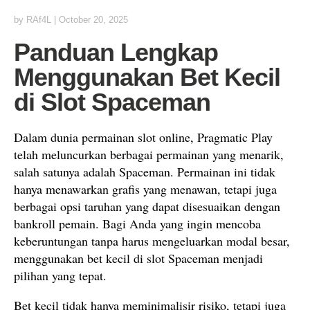
by
RAf4L
|
October 20, 2025
Panduan Lengkap
Menggunakan Bet Kecil
di Slot Spaceman
Dalam dunia permainan slot online, Pragmatic Play
telah meluncurkan berbagai permainan yang menarik,
salah satunya adalah Spaceman. Permainan ini tidak
hanya menawarkan grafis yang menawan, tetapi juga
berbagai opsi taruhan yang dapat disesuaikan dengan
bankroll pemain. Bagi Anda yang ingin mencoba
keberuntungan tanpa harus mengeluarkan modal besar,
menggunakan bet kecil di slot Spaceman menjadi
pilihan yang tepat.
Bet kecil tidak hanya meminimalisir risiko, tetapi juga