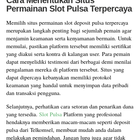
Cara Menentukan Situs
Permainan Slot Pulsa Terpercaya
Memilih situs permainan slot deposit pulsa terpercaya
merupakan langkah penting bagi sejumlah pemain agar
menjamin keamanan serta kenyamanan bermain. Untuk
memulai, pastikan platform tersebut memiliki sertifikat
yang diakui serta kontra di kalangan user. Para pemain
dapat menyelidiki testimoni dari berbagai demi menilai
pengalaman mereka di platform tersebut. Situs yang
dapat dipercaya kebanyakan memiliki protokol
keamanan yang handal untuk menyimpan data pribadi
dan transaksi pengguna.
Selanjutnya, perhatikan cara setoran dan penarikan dana
yang tersedia.
Slot Pulsa
Platform yang profesional
hendaknya memberikan macam-macam seperti deposit
pulsa dari Telkomsel, membuat mudah anda dalam
melakukan pemindahan. Jangan lupa juga agar tidak