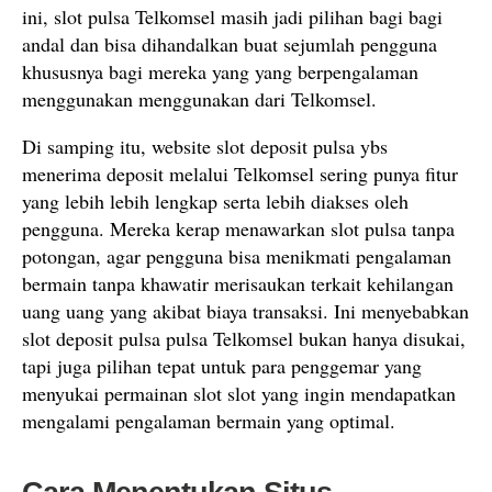
ini, slot pulsa Telkomsel masih jadi pilihan bagi bagi
andal dan bisa dihandalkan buat sejumlah pengguna
khususnya bagi mereka yang yang berpengalaman
menggunakan menggunakan dari Telkomsel.
Di samping itu, website slot deposit pulsa ybs
menerima deposit melalui Telkomsel sering punya fitur
yang lebih lebih lengkap serta lebih diakses oleh
pengguna. Mereka kerap menawarkan slot pulsa tanpa
potongan, agar pengguna bisa menikmati pengalaman
bermain tanpa khawatir merisaukan terkait kehilangan
uang uang yang akibat biaya transaksi. Ini menyebabkan
slot deposit pulsa pulsa Telkomsel bukan hanya disukai,
tapi juga pilihan tepat untuk para penggemar yang
menyukai permainan slot slot yang ingin mendapatkan
mengalami pengalaman bermain yang optimal.