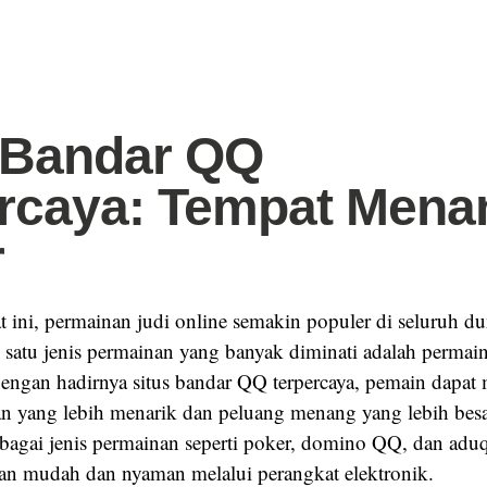
 Bandar QQ
rcaya: Tempat Mena
r
aat ini, permainan judi online semakin populer di seluruh du
h satu jenis permainan yang banyak diminati adalah permai
engan hadirnya situs bandar QQ terpercaya, pemain dapat
an yang lebih menarik dan peluang menang yang lebih besar
agai jenis permainan seperti poker, domino QQ, dan adu
n mudah dan nyaman melalui perangkat elektronik.