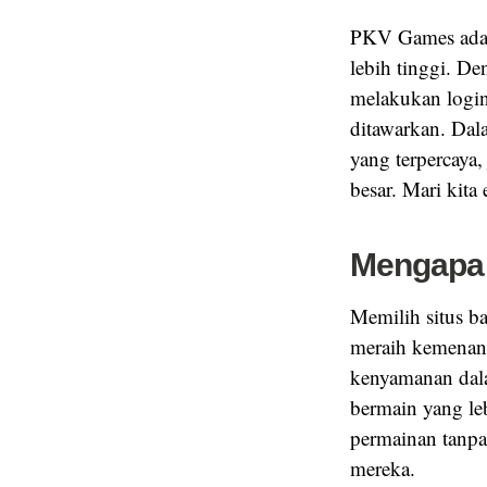
PKV Games adal
lebih tinggi. D
melakukan login
ditawarkan. Dala
yang terpercaya,
besar. Mari kita
Mengapa 
Memilih situs b
meraih kemenan
kenyamanan dal
bermain yang le
permainan tanpa
mereka.