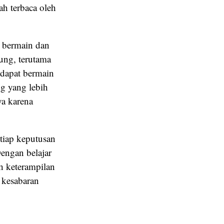
ah terbaca oleh
k bermain dan
sung, terutama
dapat bermain
ng yang lebih
ya karena
etiap keputusan
engan belajar
h keterampilan
 kesabaran