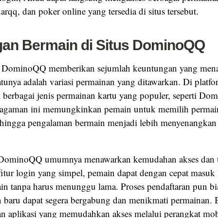
qq, dan poker online yang tersedia di situs tersebut.
an Bermain di Situs DominoQQ
us DominoQQ memberikan sejumlah keuntungan yang menar
tunya adalah variasi permainan yang ditawarkan. Di platfo
 berbagai jenis permainan kartu yang populer, seperti Do
agaman ini memungkinkan pemain untuk memilih permain
ehingga pengalaman bermain menjadi lebih menyenangkan 
tus DominoQQ umumnya menawarkan kemudahan akses dan t
itur login yang simpel, pemain dapat dengan cepat masuk
in tanpa harus menunggu lama. Proses pendaftaran pun b
 baru dapat segera bergabung dan menikmati permainan. B
n aplikasi yang memudahkan akses melalui perangkat mo