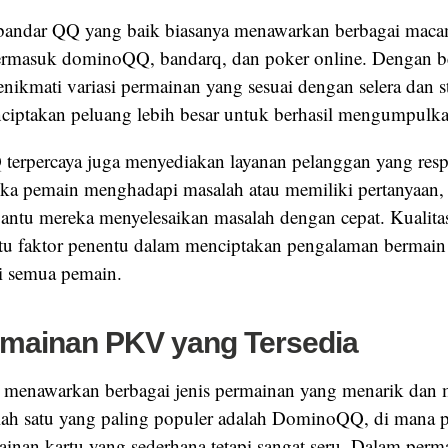
us bandar QQ yang baik biasanya menawarkan berbagai mac
ermasuk dominoQQ, bandarq, dan poker online. Dengan b
ikmati variasi permainan yang sesuai dengan selera dan st
nciptakan peluang lebih besar untuk berhasil mengumpul
 terpercaya juga menyediakan layanan pelanggan yang resp
tika pemain menghadapi masalah atau memiliki pertanyaan
ntu mereka menyelesaikan masalah dengan cepat. Kualitas
atu faktor penentu dalam menciptakan pengalaman bermain 
 semua pemain.
rmainan PKV yang Tersedia
menawarkan berbagai jenis permainan yang menarik dan 
lah satu yang paling populer adalah DominoQQ, di mana 
inan kartu yang sederhana tetapi sangat seru. Dalam perma