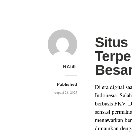
Situs
Terpe
Besa
RAf4L
Published
Di era digital s
August 28, 2025
Indonesia. Sala
berbasis PKV. D
sensasi permain
menawarkan berb
dimainkan denga