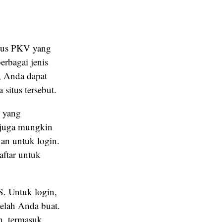
itus PKV yang
erbagai jenis
, Anda dapat
situs tersebut.
i yang
s juga mungkin
an untuk login.
aftar untuk
S. Untuk login,
elah Anda buat.
n, termasuk