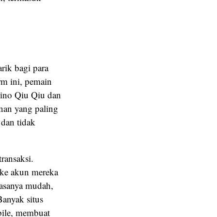
ik bagi para
rm ini, pemain
mino Qiu Qiu dan
an yang paling
dan tidak
ransaksi.
 ke akun mereka
iasanya mudah,
anyak situs
bile, membuat