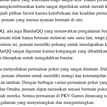
mengkombinasikan kartu sangat diperlukan untuk meraih
i pilihan favorit karena keterbukaan dan keadilan perm
 pemain yang merasa nyaman bermain di sini.
Q, ada juga BandarQQ yang menawarkan pengalaman ber
pemain tidak hanya bermain melawan satu sama lain, tetapi
sistem ini, pemain memiliki peluang untuk mendapatkan 
ndarQQ sangat digemari karena ketegangan yang dihadirkan
isa diterapkan untuk mengalahkan bandar.
 menyediakan permainan poker yang sangat diminati. Da
, pemain dituntut untuk memiliki strategi dan keterampilan
n taruhan. Dengan berbagai variasi permainan poker yang 
an Omaha, pemain dapat merasakan sensasi bermain poker
ah mereka. Semua permainan di PKV Games dirancang u
ngalaman yang menyenangkan dan menguntungkan.