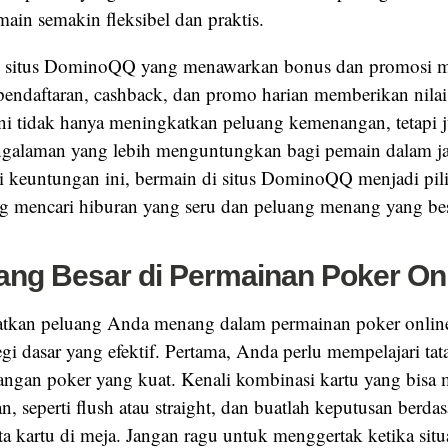
ain semakin fleksibel dan praktis.
ak situs DominoQQ yang menawarkan bonus dan promosi m
endaftaran, cashback, dan promo harian memberikan nila
 ini tidak hanya meningkatkan peluang kemenangan, tetapi 
galaman yang lebih menguntungkan bagi pemain dalam ja
 keuntungan ini, bermain di situs DominoQQ menjadi pili
g mencari hiburan yang seru dan peluang menang yang bes
ang Besar di Permainan Poker On
tkan peluang Anda menang dalam permainan poker online
i dasar yang efektif. Pertama, Anda perlu mempelajari tat
angan poker yang kuat. Kenali kombinasi kartu yang bi
 seperti flush atau straight, dan buatlah keputusan berda
a kartu di meja. Jangan ragu untuk menggertak ketika situ