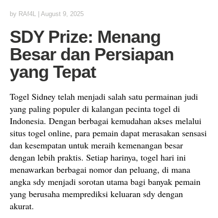
by
RAf4L
|
August 9, 2025
SDY Prize: Menang
Besar dan Persiapan
yang Tepat
Togel Sidney telah menjadi salah satu permainan judi
yang paling populer di kalangan pecinta togel di
Indonesia. Dengan berbagai kemudahan akses melalui
situs togel online, para pemain dapat merasakan sensasi
dan kesempatan untuk meraih kemenangan besar
dengan lebih praktis. Setiap harinya, togel hari ini
menawarkan berbagai nomor dan peluang, di mana
angka sdy menjadi sorotan utama bagi banyak pemain
yang berusaha memprediksi keluaran sdy dengan
akurat.