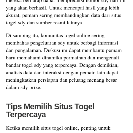
mereka berharap dapat memprediksi nomor sdy hari ini
yang akan berhasil. Untuk mencapai hasil yang lebih
akurat, pemain sering membandingkan data dari situs
togel sdy dan sumber resmi lainnya.
Di samping itu, komunitas togel online sering
membahas pengeluaran sdy untuk berbagi informasi
dan pengalaman. Diskusi ini dapat membantu pemain
baru memahami dinamika permainan dan mengenali
bandar togel sdy yang terpercaya. Dengan demikian,
analisis data dan interaksi dengan pemain lain dapat
meningkatkan persiapan dan peluang menang besar
dalam sdy prize.
Tips Memilih Situs Togel
Terpercaya
Ketika memilih situs togel online, penting untuk