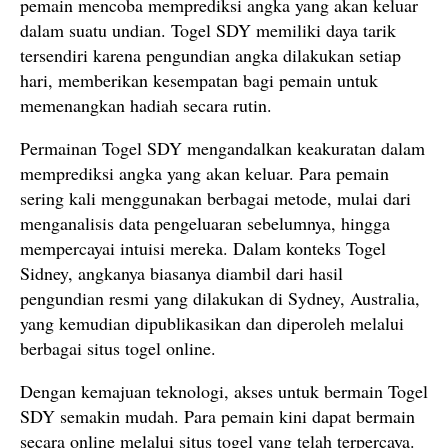
pemain mencoba memprediksi angka yang akan keluar
dalam suatu undian. Togel SDY memiliki daya tarik
tersendiri karena pengundian angka dilakukan setiap
hari, memberikan kesempatan bagi pemain untuk
memenangkan hadiah secara rutin.
Permainan Togel SDY mengandalkan keakuratan dalam
memprediksi angka yang akan keluar. Para pemain
sering kali menggunakan berbagai metode, mulai dari
menganalisis data pengeluaran sebelumnya, hingga
mempercayai intuisi mereka. Dalam konteks Togel
Sidney, angkanya biasanya diambil dari hasil
pengundian resmi yang dilakukan di Sydney, Australia,
yang kemudian dipublikasikan dan diperoleh melalui
berbagai situs togel online.
Dengan kemajuan teknologi, akses untuk bermain Togel
SDY semakin mudah. Para pemain kini dapat bermain
secara online melalui situs togel yang telah terpercaya.