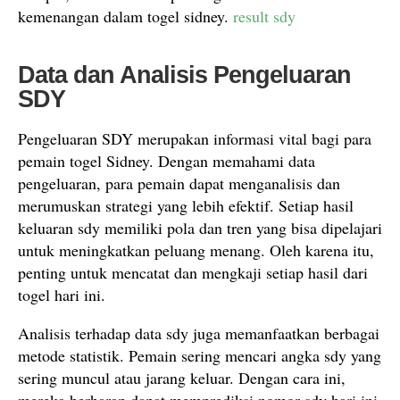
kemenangan dalam togel sidney.
result sdy
Data dan Analisis Pengeluaran
SDY
Pengeluaran SDY merupakan informasi vital bagi para
pemain togel Sidney. Dengan memahami data
pengeluaran, para pemain dapat menganalisis dan
merumuskan strategi yang lebih efektif. Setiap hasil
keluaran sdy memiliki pola dan tren yang bisa dipelajari
untuk meningkatkan peluang menang. Oleh karena itu,
penting untuk mencatat dan mengkaji setiap hasil dari
togel hari ini.
Analisis terhadap data sdy juga memanfaatkan berbagai
metode statistik. Pemain sering mencari angka sdy yang
sering muncul atau jarang keluar. Dengan cara ini,