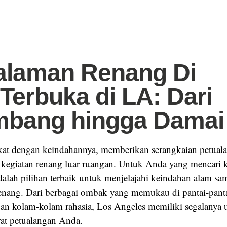
alaman Renang Di
Terbuka di LA: Dari
mbang hingga Damai
at dengan keindahannya, memberikan serangkaian petual
kegiatan renang luar ruangan. Untuk Anda yang mencari
adalah pilihan terbaik untuk menjelajahi keindahan alam s
nang. Dari berbagai ombak yang memukau di pantai-panta
an kolam-kolam rahasia, Los Angeles memiliki segalanya 
at petualangan Anda.