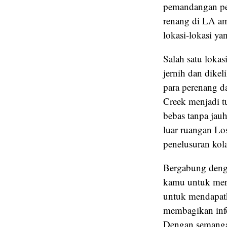
pemandangan per
renang di LA am
lokasi-lokasi yan
Salah satu lokas
jernih dan dikel
para perenang d
Creek menjadi t
bebas tanpa jauh
luar ruangan L
penelusuran kol
Bergabung deng
kamu untuk men
untuk mendapat
membagikan info
Dengan semangat