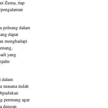
ut Zuma, tiap
erpengalaman
ga peluang dalam
nang dapat
ian menghadapi
renang,
adi yang
njalin
i dalam
ta suasana indah
 Dipadukan
g perenang agar
ma dengan