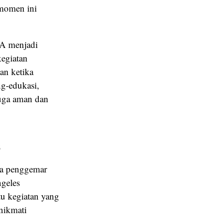
a momen ini
LA menjadi
kegiatan
an ketika
g-edukasi,
juga aman dan
s
ra penggemar
ngeles
tu kegiatan yang
nikmati