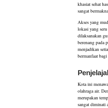
khasiat sehat ha
sangat bermakna
Akses yang mud
lokasi yang seru
dilaksanakan gu
berenang pada p
menjadikan seti
bermanfaat bagi
Penjelaj
Kota ini menaw
olahraga air. D
merupakan tempa
sangat diminati 