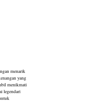
angan menarik
 kenangan yang
ambil menikmati
i legendari
untuk