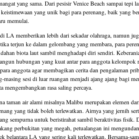
angat yang sama. Dari pesisir Venice Beach sampai tepi la
 keistimewaan yang unik bagi para perenang, baik yang b
ru memulai.
di LA memberikan lebih dari sekadar olahraga, namun ju
etika terjun ke dalam gelombang yang membara, para pere
dahan biota laut sambil menghadapi diri sendiri. Keberan
bangun hubungan yang kuat antar para anggota kelompok 
ara anggota agar membagikan cerita dan pengalaman prib
-masing sesi di luar ruangan menjadi ajang ajang bagi me
rta mengembangkan rasa saling percaya.
a taman air alami misalnya Malibu merupakan elemen dar
ang yang tidak boleh terlewatkan. Airnya yang jernih ser
ang sempurna untuk beristirahat sambil beraktivitas fisik.
lakang perbukitan yang megah, petualangan ini mengundan
 belantara LA yang sering kali terlewatkan. Bersama-sa