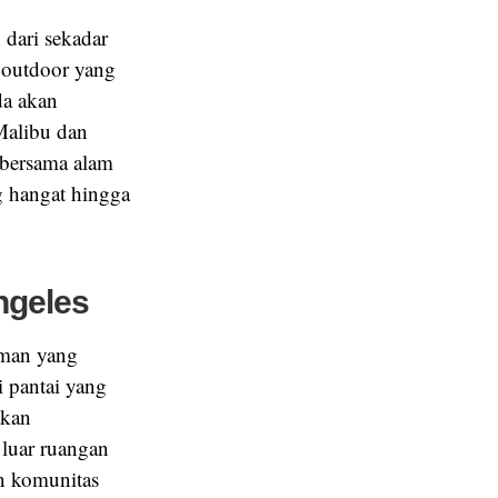
dari sekadar
 outdoor yang
da akan
Malibu dan
 bersama alam
g hangat hingga
ngeles
aman yang
 pantai yang
akan
luar ruangan
n komunitas