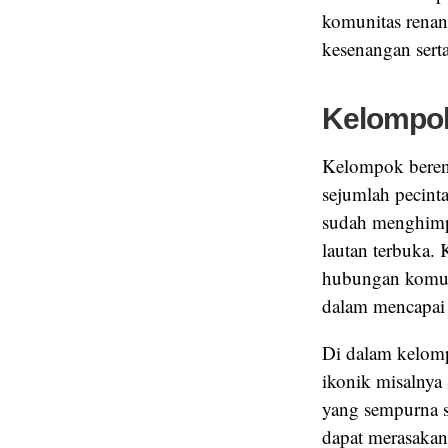
komunitas renan
kesenangan serta
Kelompok
Kelompok beren
sejumlah pecint
sudah menghimpu
lautan terbuka. 
hubungan komuni
dalam mencapai 
Di dalam kelomp
ikonik misalnya 
yang sempurna se
dapat merasaka