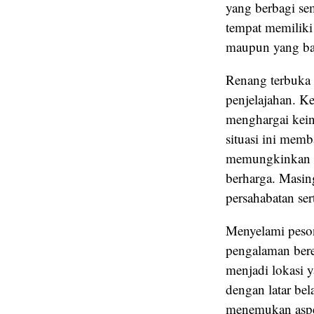
yang berbagi sem
tempat memiliki
maupun yang ba
Renang terbuka 
penjelajahan. K
menghargai kein
situasi ini mem
memungkinkan p
berharga. Masing
persahabatan se
Menyelami peson
pengalaman beren
menjadi lokasi y
dengan latar be
menemukan aspek