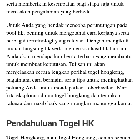
serta memberikan kesempatan bagi siapa saja untuk
merasakan pengalaman yang berbeda.
Untuk Anda yang hendak mencoba peruntungan pada
pool hk, penting untuk mengetahui cara kerjanya serta
berbagai terminologi yang relevan. Dengan mengikuti
undian langsung hk serta memeriksa hasil hk hari ini,
Anda akan mendapatkan berita terbaru yang membantu
untuk membuat keputusan. Tulisan ini akan
menjelaskan secara lengkap perihal togel hongkong,
bagaimana cara bermain, serta tips untuk meningkatkan
peluang Anda untuk mendapatkan keberhasilan. Mari
kita eksplorasi dunia togel hongkong dan temukan
rahasia dari nasib baik yang mungkin menunggu kamu.
Pendahuluan Togel HK
Togel Hongkong, atau Togel Hongkong, adalah sebuah