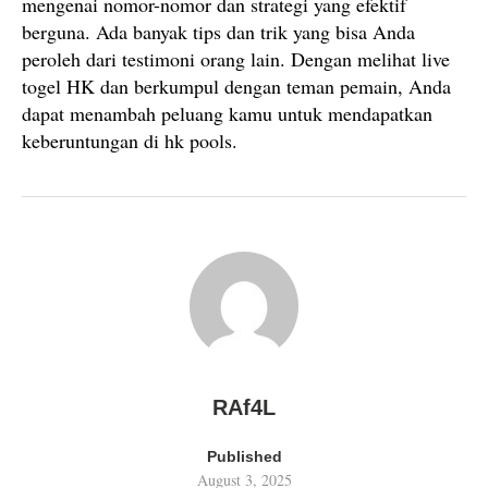
mengenai nomor-nomor dan strategi yang efektif
berguna. Ada banyak tips dan trik yang bisa Anda
peroleh dari testimoni orang lain. Dengan melihat live
togel HK dan berkumpul dengan teman pemain, Anda
dapat menambah peluang kamu untuk mendapatkan
keberuntungan di hk pools.
RAf4L
Published
August 3, 2025