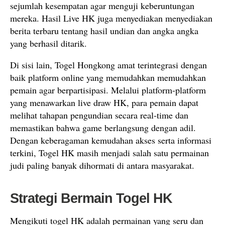
sejumlah kesempatan agar menguji keberuntungan
mereka. Hasil Live HK juga menyediakan menyediakan
berita terbaru tentang hasil undian dan angka angka
yang berhasil ditarik.
Di sisi lain, Togel Hongkong amat terintegrasi dengan
baik platform online yang memudahkan memudahkan
pemain agar berpartisipasi. Melalui platform-platform
yang menawarkan live draw HK, para pemain dapat
melihat tahapan pengundian secara real-time dan
memastikan bahwa game berlangsung dengan adil.
Dengan keberagaman kemudahan akses serta informasi
terkini, Togel HK masih menjadi salah satu permainan
judi paling banyak dihormati di antara masyarakat.
Strategi Bermain Togel HK
Mengikuti togel HK adalah permainan yang seru dan