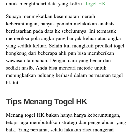
untuk menghindari data yang keliru.
Togel HK
Supaya meningkatkan kesempatan meraih
keberuntungan, banyak pemain melakukan analisis
berdasarkan pada data hk sebelumnya. Ini termasuk
memeriksa pola angka yang banyak keluar atau angka
yang sedikit keluar. Selain itu, mengikuti prediksi togel
hongkong dari beberapa ahli pun bisa memberikan
wawasan tambahan. Dengan cara yang benar dan
sedikit nasib, Anda bisa mencari metode untuk
meningkatkan peluang berhasil dalam permainan togel
hk ini.
Tips Menang Togel HK
Menang togel HK bukan hanya hanya keberuntungan,
tetapi juga membutuhkan strategi dan pengetahuan yang
baik. Yang pertama, selalu lakukan riset mengenai