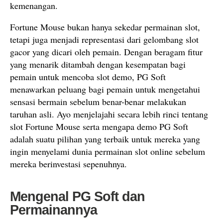
kemenangan.
Fortune Mouse bukan hanya sekedar permainan slot,
tetapi juga menjadi representasi dari gelombang slot
gacor yang dicari oleh pemain. Dengan beragam fitur
yang menarik ditambah dengan kesempatan bagi
pemain untuk mencoba slot demo, PG Soft
menawarkan peluang bagi pemain untuk mengetahui
sensasi bermain sebelum benar-benar melakukan
taruhan asli. Ayo menjelajahi secara lebih rinci tentang
slot Fortune Mouse serta mengapa demo PG Soft
adalah suatu pilihan yang terbaik untuk mereka yang
ingin menyelami dunia permainan slot online sebelum
mereka berinvestasi sepenuhnya.
Mengenal PG Soft dan
Permainannya