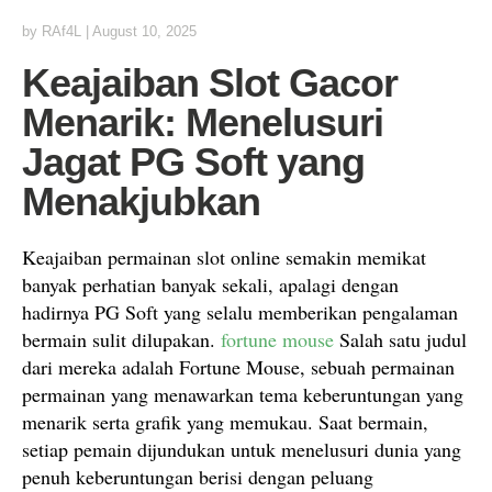
by
RAf4L
|
August 10, 2025
Keajaiban Slot Gacor
Menarik: Menelusuri
Jagat PG Soft yang
Menakjubkan
Keajaiban permainan slot online semakin memikat
banyak perhatian banyak sekali, apalagi dengan
hadirnya PG Soft yang selalu memberikan pengalaman
bermain sulit dilupakan.
fortune mouse
Salah satu judul
dari mereka adalah Fortune Mouse, sebuah permainan
permainan yang menawarkan tema keberuntungan yang
menarik serta grafik yang memukau. Saat bermain,
setiap pemain dijundukan untuk menelusuri dunia yang
penuh keberuntungan berisi dengan peluang