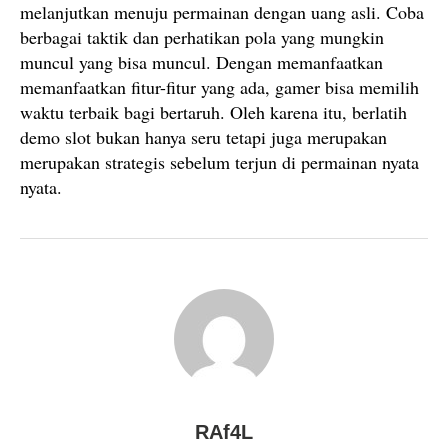
melanjutkan menuju permainan dengan uang asli. Coba
berbagai taktik dan perhatikan pola yang mungkin
muncul yang bisa muncul. Dengan memanfaatkan
memanfaatkan fitur-fitur yang ada, gamer bisa memilih
waktu terbaik bagi bertaruh. Oleh karena itu, berlatih
demo slot bukan hanya seru tetapi juga merupakan
merupakan strategis sebelum terjun di permainan nyata
nyata.
RAf4L