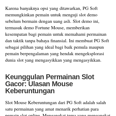
Karena banyaknya opsi yang ditawarkan, PG Soft
memungkinkan pemain untuk menguji slot demo
sebelum bermain dengan uang asli. Slot demo ini,
termasuk demo Fortune Mouse, memberikan
kesempatan bagi pemain untuk memahami permainan
dan taktik tanpa bahaya finansial. Ini membuat PG Soft
sebagai pilihan yang ideal bagi baik pemula maupun
pemain berpengalaman yang hendak mengeksplorasi
dunia slot yang mengasyikkan yang mengasyikkan.
Keunggulan Permainan Slot
Gacor: Ulasan Mouse
Keberuntungan
Slot Mouse Keberuntungan dari PG Soft adalah salah
satu permainan yang amat menarik perhatian para
pemain slot online. Mengangkat tema yang mengangkat