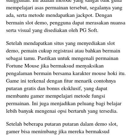
mempelajari asas permainan tersebut, segalanya yang
ada, serta metode mendapatkan jackpot. Dengan
bermain slot demo, pengguna dapat merasakan nuansa
serta visual yang disediakan oleh PG Soft.
Setelah mendapatkan situs yang menyediakan slot
demo, pemain cukup registrasi atau bahkan bermain
sebagai tamu. Pastikan untuk mengenali permainan
Fortune Mouse jika bermaksud menyaksikan
pengalaman bermain bersama karakter mouse hoki itu.
Game ini terkenal dengan fitur menarik contohnya
putaran gratis dan bonus eksklusif, yang dapat
membantu gamer mempelajari metode fungsi
permainan. Ini juga menjadikan peluang bagi belajar
lebih banyak mengenai opsi bertaruh yang tersedia.
Setelah beberapa putaran putaran dalam demo slot,
gamer bisa menimbang jika mereka bermaksud