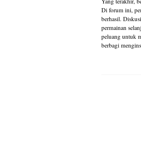
Yang terakhir, 
Di forum ini, p
berhasil. Disku
permainan selan
peluang untuk m
berbagi mengins