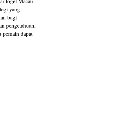
ar togel Macau.
tegi yang
lan bagi
an pengetahuan,
u pemain dapat