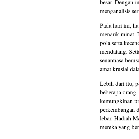
besar. Dengan i
menganalisis se
Pada hari ini, 
menarik minat. 
pola serta kece
mendatang. Seti
senantiasa beru
amat krusial da
Lebih dari itu, 
beberapa orang.
kemungkinan pro
perkembangan da
lebar. Hadiah M
mereka yang bera