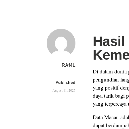
Hasil
Keme
RAf4L
Di dalam dunia p
pengundian lang
Published
yang positif den
August 11, 2025
daya tarik bagi
yang terpercaya
Data Macau adal
dapat berdampak