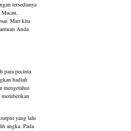
ngan tersedianya
n Macau,
ar. Mari kita
 bantuan Anda
h para pecinta
ngkan hadiah
at mengetahui
ni memberikan
output yang lalu
lih angka. Pada