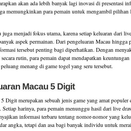
rapkan akan ada lebih banyak lagi inovasi di presentasi inf
ingga memungkinkan para pemain untuk mengambil pilihan 
 juga menjadi fokus utama, karena setiap keluaran dari liv
anyak aspek permainan. Dari pengeluaran Macau hingga 
nformasi tersebut penting bagi diperhatikan. Dengan menya
secara rutin, para pemain dapat mendapatkan keuntungan y
eluang menang di game togel yang seru tersebut.
uaran Macau 5 Digit
5 Digit merupakan sebuah jenis game yang amat populer 
. Setiap harinya, para pemain menunggu hasil dari live dr
ajikan informasi terbaru tentang nomor-nomor yang kelua
dar angka, tetapi dan asa bagi banyak individu untuk mera