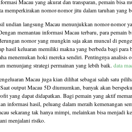
nformasi Macau yang akurat dan transparan, pemain bisa 
rta memperkirakan nomor-nomor jitu dalam taruhan yang b
hasil undian langsung Macau menunjukkan nomor-nomor ya
Dengan memantau informasi Macau terbaru, para pemain b
nderungan nomor yang mungkin saja akan muncul di penge
ap hasil keluaran memiliki makna yang berbeda bagi para b
saha menemukan hoki mereka sendiri. Pentingnya analisis
lam menunjang strategi permainan yang lebih baik.
data ma
pengeluaran Macau juga kian dilihat sebagai salah satu pilih
 Saat output Macau 5D diumumkan, banyak akan berspekul
fit yang dapat didapatkan. Bagi pemain yang aktif mema
n informasi hasil, peluang dalam meraih kemenangan sem
acau sekarang tak hanya mimpi, melainkan bisa menjadi ke
ni menjalani risiko.