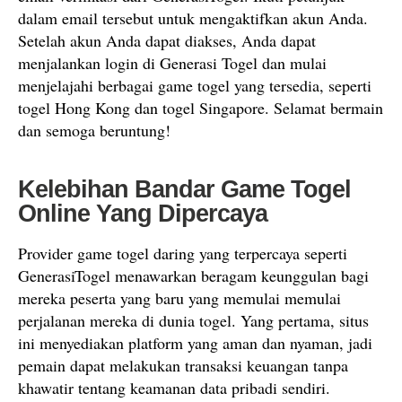
dalam email tersebut untuk mengaktifkan akun Anda.
Setelah akun Anda dapat diakses, Anda dapat
menjalankan login di Generasi Togel dan mulai
menjelajahi berbagai game togel yang tersedia, seperti
togel Hong Kong dan togel Singapore. Selamat bermain
dan semoga beruntung!
Kelebihan Bandar Game Togel
Online Yang Dipercaya
Provider game togel daring yang terpercaya seperti
GenerasiTogel menawarkan beragam keunggulan bagi
mereka peserta yang baru yang memulai memulai
perjalanan mereka di dunia togel. Yang pertama, situs
ini menyediakan platform yang aman dan nyaman, jadi
pemain dapat melakukan transaksi keuangan tanpa
khawatir tentang keamanan data pribadi sendiri.