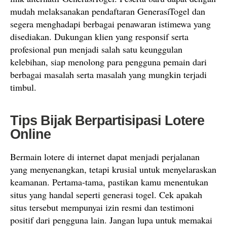
mudah melaksanakan pendaftaran GenerasiTogel dan
segera menghadapi berbagai penawaran istimewa yang
disediakan. Dukungan klien yang responsif serta
profesional pun menjadi salah satu keunggulan
kelebihan, siap menolong para pengguna pemain dari
berbagai masalah serta masalah yang mungkin terjadi
timbul.
Tips Bijak Berpartisipasi Lotere
Online
Bermain lotere di internet dapat menjadi perjalanan
yang menyenangkan, tetapi krusial untuk menyelaraskan
keamanan. Pertama-tama, pastikan kamu menentukan
situs yang handal seperti generasi togel. Cek apakah
situs tersebut mempunyai izin resmi dan testimoni
positif dari pengguna lain. Jangan lupa untuk memakai