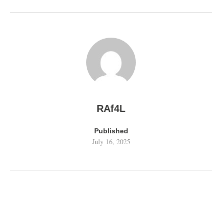
RAf4L
Published
July 16, 2025