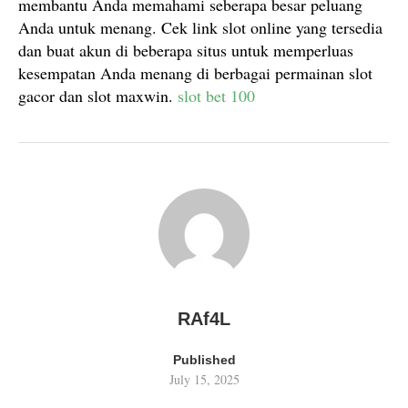
membantu Anda memahami seberapa besar peluang
Anda untuk menang. Cek link slot online yang tersedia
dan buat akun di beberapa situs untuk memperluas
kesempatan Anda menang di berbagai permainan slot
gacor dan slot maxwin.
slot bet 100
RAf4L
Published
July 15, 2025