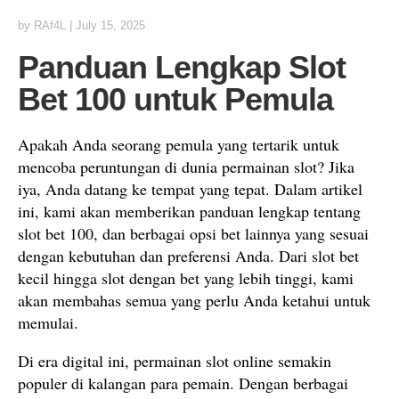
by
RAf4L
|
July 15, 2025
Panduan Lengkap Slot
Bet 100 untuk Pemula
Apakah Anda seorang pemula yang tertarik untuk
mencoba peruntungan di dunia permainan slot? Jika
iya, Anda datang ke tempat yang tepat. Dalam artikel
ini, kami akan memberikan panduan lengkap tentang
slot bet 100, dan berbagai opsi bet lainnya yang sesuai
dengan kebutuhan dan preferensi Anda. Dari slot bet
kecil hingga slot dengan bet yang lebih tinggi, kami
akan membahas semua yang perlu Anda ketahui untuk
memulai.
Di era digital ini, permainan slot online semakin
populer di kalangan para pemain. Dengan berbagai