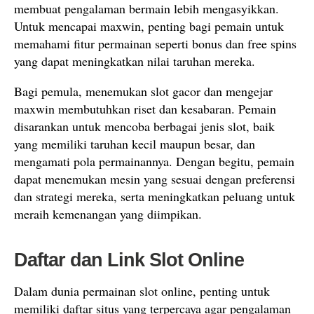
membuat pengalaman bermain lebih mengasyikkan.
Untuk mencapai maxwin, penting bagi pemain untuk
memahami fitur permainan seperti bonus dan free spins
yang dapat meningkatkan nilai taruhan mereka.
Bagi pemula, menemukan slot gacor dan mengejar
maxwin membutuhkan riset dan kesabaran. Pemain
disarankan untuk mencoba berbagai jenis slot, baik
yang memiliki taruhan kecil maupun besar, dan
mengamati pola permainannya. Dengan begitu, pemain
dapat menemukan mesin yang sesuai dengan preferensi
dan strategi mereka, serta meningkatkan peluang untuk
meraih kemenangan yang diimpikan.
Daftar dan Link Slot Online
Dalam dunia permainan slot online, penting untuk
memiliki daftar situs yang terpercaya agar pengalaman