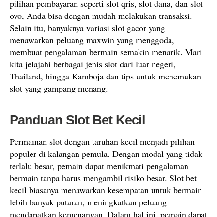
pilihan pembayaran seperti slot qris, slot dana, dan slot
ovo, Anda bisa dengan mudah melakukan transaksi.
Selain itu, banyaknya variasi slot gacor yang
menawarkan peluang maxwin yang menggoda,
membuat pengalaman bermain semakin menarik. Mari
kita jelajahi berbagai jenis slot dari luar negeri,
Thailand, hingga Kamboja dan tips untuk menemukan
slot yang gampang menang.
Panduan Slot Bet Kecil
Permainan slot dengan taruhan kecil menjadi pilihan
populer di kalangan pemula. Dengan modal yang tidak
terlalu besar, pemain dapat menikmati pengalaman
bermain tanpa harus mengambil risiko besar. Slot bet
kecil biasanya menawarkan kesempatan untuk bermain
lebih banyak putaran, meningkatkan peluang
mendapatkan kemenangan. Dalam hal ini, pemain dapat