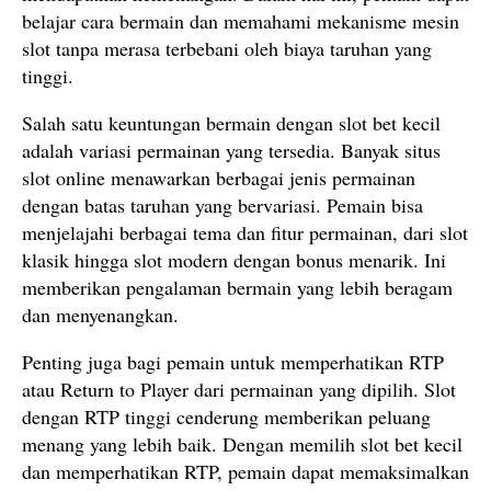
belajar cara bermain dan memahami mekanisme mesin
slot tanpa merasa terbebani oleh biaya taruhan yang
tinggi.
Salah satu keuntungan bermain dengan slot bet kecil
adalah variasi permainan yang tersedia. Banyak situs
slot online menawarkan berbagai jenis permainan
dengan batas taruhan yang bervariasi. Pemain bisa
menjelajahi berbagai tema dan fitur permainan, dari slot
klasik hingga slot modern dengan bonus menarik. Ini
memberikan pengalaman bermain yang lebih beragam
dan menyenangkan.
Penting juga bagi pemain untuk memperhatikan RTP
atau Return to Player dari permainan yang dipilih. Slot
dengan RTP tinggi cenderung memberikan peluang
menang yang lebih baik. Dengan memilih slot bet kecil
dan memperhatikan RTP, pemain dapat memaksimalkan