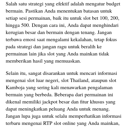
Salah satu strategi yang efektif adalah mengatur budget
bermain. Pastikan Anda menentukan batasan untuk
setiap sesi permainan, baik itu untuk slot bet 100, 200,
hingga 500. Dengan cara ini, Anda dapat menghindari
kerugian besar dan bermain dengan tenang. Jangan
terbawa emosi saat mengalami kekalahan, tetap fokus
pada strategi dan jangan ragu untuk beralih ke
permainan lain jika slot yang Anda mainkan tidak
memberikan hasil yang memuaskan.
Selain itu, sangat disarankan untuk mencari informasi
mengenai slot luar negeri, slot Thailand, ataupun slot
Kamboja yang sering kali menawarkan pengalaman
bermain yang berbeda. Beberapa dari permainan ini
dikenal memiliki jackpot besar dan fitur khusus yang
dapat meningkatkan peluang Anda untuk menang.
Jangan lupa juga untuk selalu memperhatikan informasi
terbaru mengenai RTP slot online yang Anda mainkan,