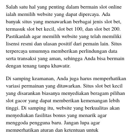
Salah satu hal yang penting dalam bermain slot online
ialah memilih website yang dapat dipercaya. Ada
banyak situs yang menawarkan berbagai jenis slot bet,
termasuk slot bet kecil, slot bet 100, dan slot bet 200.
Pastikanlah agar memilih website yang telah memiliki
lisensi resmi dan ulasan positif dari pemain lain. Situs
terpercaya umumnya memberikan perlindungan data
serta transaksi yang aman, sehingga Anda bisa bermain
dengan tenang tanpa khawatir.
Di samping keamanan, Anda juga harus memperhatikan
variasi permainan yang ditawarkan. Situs slot bet kecil
yang disarankan biasanya menyediakan beragam pilihan
slot gacor yang dapat memberikan kemenangan lebih
tinggi. Di samping itu, website yang berkualitas akan
menyediakan fasilitas bonus yang menarik agar
menggoda pengguna baru. Jangan lupa agar
memperhatikan aturan dan ketentuan untuk