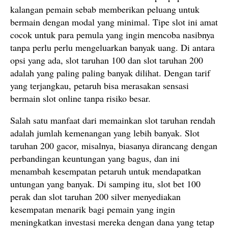
kalangan pemain sebab memberikan peluang untuk
bermain dengan modal yang minimal. Tipe slot ini amat
cocok untuk para pemula yang ingin mencoba nasibnya
tanpa perlu perlu mengeluarkan banyak uang. Di antara
opsi yang ada, slot taruhan 100 dan slot taruhan 200
adalah yang paling paling banyak dilihat. Dengan tarif
yang terjangkau, petaruh bisa merasakan sensasi
bermain slot online tanpa risiko besar.
Salah satu manfaat dari memainkan slot taruhan rendah
adalah jumlah kemenangan yang lebih banyak. Slot
taruhan 200 gacor, misalnya, biasanya dirancang dengan
perbandingan keuntungan yang bagus, dan ini
menambah kesempatan petaruh untuk mendapatkan
untungan yang banyak. Di samping itu, slot bet 100
perak dan slot taruhan 200 silver menyediakan
kesempatan menarik bagi pemain yang ingin
meningkatkan investasi mereka dengan dana yang tetap