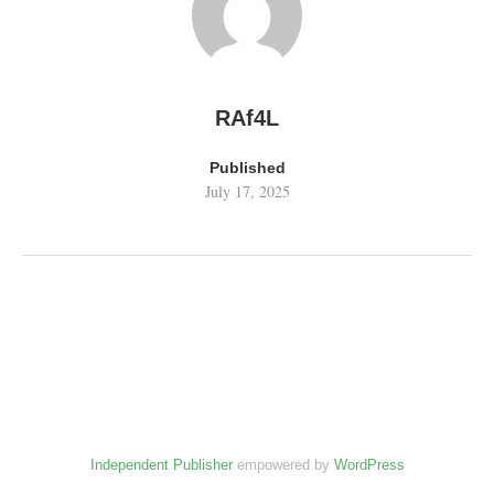
RAf4L
Published
July 17, 2025
Independent Publisher
empowered by
WordPress