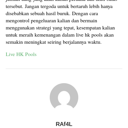
tersebut. Jangan tergoda untuk bertaruh lebih hanya
disebabkan sebuah hasil buruk. Dengan cara
mengontrol pengeluaran kalian dan bermain
menggunakan strategi yang tepat, kesempatan kalian
untuk meraih kemenangan dalam live hk pools akan
semakin meningkat seiring berjalannya waktu.
Live HK Pools
RAf4L