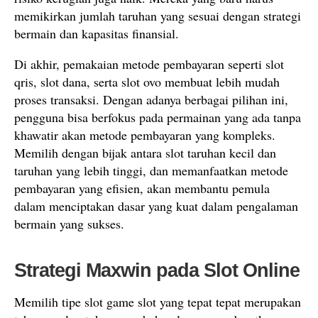
memikirkan jumlah taruhan yang sesuai dengan strategi
bermain dan kapasitas finansial.
Di akhir, pemakaian metode pembayaran seperti slot
qris, slot dana, serta slot ovo membuat lebih mudah
proses transaksi. Dengan adanya berbagai pilihan ini,
pengguna bisa berfokus pada permainan yang ada tanpa
khawatir akan metode pembayaran yang kompleks.
Memilih dengan bijak antara slot taruhan kecil dan
taruhan yang lebih tinggi, dan memanfaatkan metode
pembayaran yang efisien, akan membantu pemula
dalam menciptakan dasar yang kuat dalam pengalaman
bermain yang sukses.
Strategi Maxwin pada Slot Online
Memilih tipe slot game slot yang tepat tepat merupakan