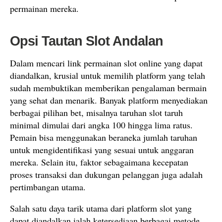
permainan mereka.
Opsi Tautan Slot Andalan
Dalam mencari link permainan slot online yang dapat
diandalkan, krusial untuk memilih platform yang telah
sudah membuktikan memberikan pengalaman bermain
yang sehat dan menarik. Banyak platform menyediakan
berbagai pilihan bet, misalnya taruhan slot taruh
minimal dimulai dari angka 100 hingga lima ratus.
Pemain bisa menggunakan beraneka jumlah taruhan
untuk mengidentifikasi yang sesuai untuk anggaran
mereka. Selain itu, faktor sebagaimana kecepatan
proses transaksi dan dukungan pelanggan juga adalah
pertimbangan utama.
Salah satu daya tarik utama dari platform slot yang
dapat diandalkan ialah ketersediaan berbagai metode