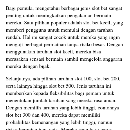
Bagi pemula, mengetahui berbagai jenis slot bet sangat
penting untuk meningkatkan pengalaman bermain
mereka. Satu pilihan populer adalah slot bet kecil, yang
memberi pengguna untuk memulai dengan taruhan
rendah. Hal ini sangat cocok untuk mereka yang ingin
menguji berbagai permainan tanpa risiko besar. Dengan
menggunakan taruhan slot kecil, mereka bisa
merasakan sensasi bermain sambil mengelola anggaran
mereka dengan bijak.
Selanjutnya, ada pilihan taruhan slot 100, slot bet 200,
serta lainnya hingga slot bet 500. Jenis taruhan ini
memberikan kepada fleksibilitas bagi pemain untuk
menentukan jumlah taruhan yang mereka rasa aman.
Dengan memilih taruhan yang lebih tinggi, contohnya
slot bet 300 dan 400, mereka dapat memiliki
probabilitas kemenangan yang lebih tinggi, namun
risiko kerugian juga naik. Mereka yang baru harus